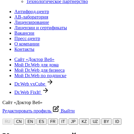
Технологическое партнерство
Антифрод-центр
АВ-лаборатория
Лицензирование
Лицензии и сертификаты
Вакансии
Пресс-центр
О компании
Контакты
Сайт «Доктор Веб»
Мой Dr.Web для дома
Мой Dr.Web для бизнеса
Мой Dr.Web по подписке
Dr.Web vxCube
Dr.Web FixIt!
Сайт «Доктор Веб»
Редактировать профиль
Выйти
RU
CN
EN
ES
FR
IT
JP
KZ
UZ
BY
ID