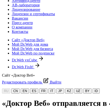
Антифрод-центр
АВ-лаборатория
Лицензирование
Лицензии и сертификаты
Вакансии
Пресс-центр
О компании
Контакты
Сайт «Доктор Веб»
Мой Dr.Web для дома
Мой Dr.Web для бизнеса
Мой Dr.Web по подписке
Dr.Web vxCube
Dr.Web FixIt!
Сайт «Доктор Веб»
Редактировать профиль
Выйти
RU
CN
EN
ES
FR
IT
JP
KZ
UZ
BY
ID
«Доктор Веб» отправляется в