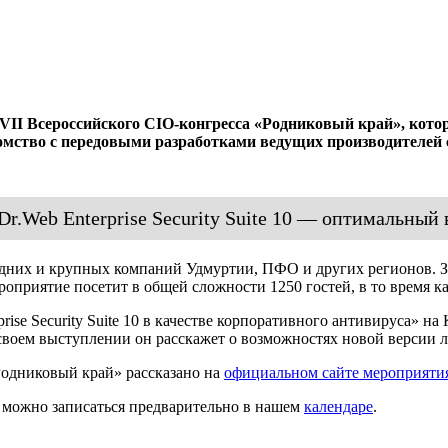
I Всероссийского CIO-конгресса «Родниковый край», которы
комство с передовыми разработками ведущих производителей
r.Web Enterprise Security Suite 10 — оптимальный
дних и крупных компаний Удмуртии, ПФО и других регионов. Зд
приятие посетит в общей сложности 1250 гостей, в то время как
rise Security Suite 10 в качестве корпоративного антивируса» н
своем выступлении он расскажет о возможностях новой версии 
Родниковый край» рассказано на
официальном сайте мероприяти
а можно записаться предварительно в нашем
календаре
.