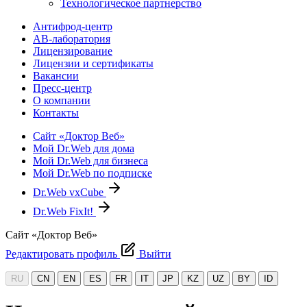
Технологическое партнерство
Антифрод-центр
АВ-лаборатория
Лицензирование
Лицензии и сертификаты
Вакансии
Пресс-центр
О компании
Контакты
Сайт «Доктор Веб»
Мой Dr.Web для дома
Мой Dr.Web для бизнеса
Мой Dr.Web по подписке
Dr.Web vxCube
Dr.Web FixIt!
Сайт «Доктор Веб»
Редактировать профиль
Выйти
RU
CN
EN
ES
FR
IT
JP
KZ
UZ
BY
ID