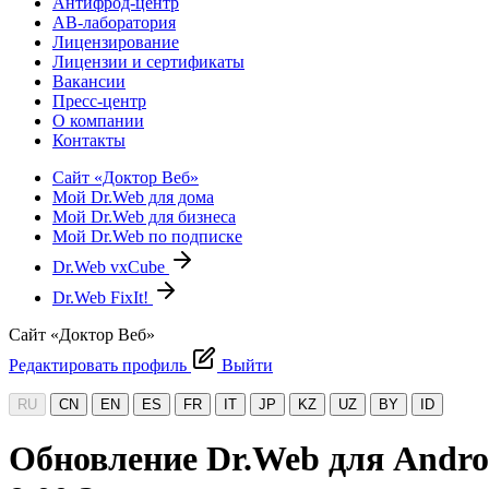
Антифрод-центр
АВ-лаборатория
Лицензирование
Лицензии и сертификаты
Вакансии
Пресс-центр
О компании
Контакты
Сайт «Доктор Веб»
Мой Dr.Web для дома
Мой Dr.Web для бизнеса
Мой Dr.Web по подписке
Dr.Web vxCube
Dr.Web FixIt!
Сайт «Доктор Веб»
Редактировать профиль
Выйти
RU
CN
EN
ES
FR
IT
JP
KZ
UZ
BY
ID
Обновление Dr.Web для Android