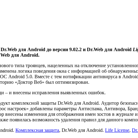
r.Web для Android до версии 9.02.2 и Dr.Web для Android
Li
.Web для Android.
ового типа троянцев, нацеленных на отключение установленног
изменена логика поведения окна с информацией об обнаруженны
С Android 5.0. Вместе с тем нотификации антивируса в Android
аторию «Доктор Веб» был оптимизирован.
нди – и внесены исправления выявленных ошибок.
дукт комплексной защиты Dr.Web для Android. Аудитор безопас
 «Сброс настроек» добавлены параметры Антиспама, Антивора, Бр
уэр внесены изменения для отображения имен хостов в журнале 
кже появилась возможность удаления правил для данного компо
ndroid.
Комплексная защита
, Dr.Web для Android.
Life License
,
Dr