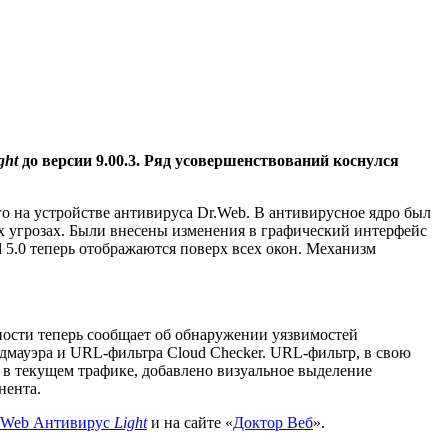
ght
до версии 9.00.3. Ряд усовершенствований коснулся
о на устройстве антивируса Dr.Web. В антивирусное ядро был
х угрозах. Были внесены изменения в графический интерфейс
 5.0 теперь отображаются поверх всех окон. Механизм
ности теперь сообщает об обнаружении уязвимостей
андмауэра и URL-фильтра Cloud Checker. URL-фильтр, в свою
и в текущем трафике, добавлено визуальное выделение
нента.
.Web Антивирус
Light
и на сайте «
Доктор Веб
».