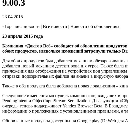
9.00.3
23.04.2015
«Горячие» новости | Все новости | Новости об обновлениях
23 апреля 2015 года
Компания «Доктор Веб» сообщает об обновлении продуктов D
обоих продуктов, несколько изменений затронули только Dr
Для обоих продуктов был добавлен механизм обезвреживания н
добавлен новый механизм детектирования угроз. Также была 
приложения для отображения на устройствах под управлением О
отправки подозрительных файлов на анализ в вирусную лабор
Также в оба продукта была добавлена новая локализация – хи
Следующие изменения коснулись компонентов, входящих в про
PendingIntent и ObjectInputStream Serialization. Для функции
очередь, теперь поддерживает Yandex.Browser Beta. В Брандма
информации о приложениях с установленными правилами, а та
Обновленные продукты доступны на Google play (Dr.Web для A