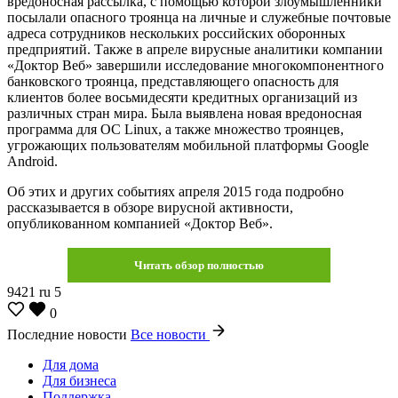
вредоносная рассылка, c помощью которой злоумышленники
посылали опасного троянца на личные и служебные почтовые
адреса сотрудников нескольких российских оборонных
предприятий. Также в апреле вирусные аналитики компании
«Доктор Веб» завершили исследование многокомпонентного
банковского троянца, представляющего опасность для
клиентов более восьмидесяти кредитных организаций из
различных стран мира. Была выявлена новая вредоносная
программа для ОС Linux, а также множество троянцев,
угрожающих пользователям мобильной платформы Google
Android.
Об этих и других событиях апреля 2015 года подробно
рассказывается в обзоре вирусной активности,
опубликованном компанией «Доктор Веб».
Читать обзор полностью
9421
ru
5
0
Последние новости
Все новости
Для дома
Для бизнеса
Поддержка