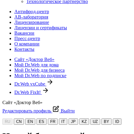
Технологическое партнерство
Антифрод-центр
АВ-лаборатория
Лицензирование
Лицензии и сертификаты
Вакансии
Пресс-центр
О компании
Контакты
Сайт «Доктор Веб»
Мой Dr.Web для дома
Мой Dr.Web для бизнеса
Мой Dr.Web по подписке
Dr.Web vxCube
Dr.Web FixIt!
Сайт «Доктор Веб»
Редактировать профиль
Выйти
RU
CN
EN
ES
FR
IT
JP
KZ
UZ
BY
ID