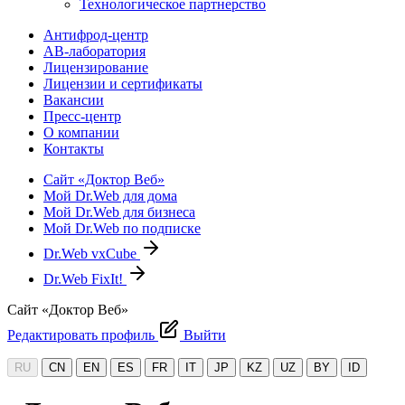
Технологическое партнерство
Антифрод-центр
АВ-лаборатория
Лицензирование
Лицензии и сертификаты
Вакансии
Пресс-центр
О компании
Контакты
Сайт «Доктор Веб»
Мой Dr.Web для дома
Мой Dr.Web для бизнеса
Мой Dr.Web по подписке
Dr.Web vxCube
Dr.Web FixIt!
Сайт «Доктор Веб»
Редактировать профиль
Выйти
RU
CN
EN
ES
FR
IT
JP
KZ
UZ
BY
ID