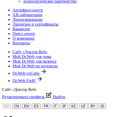
Технологическое партнерство
Антифрод-центр
АВ-лаборатория
Лицензирование
Лицензии и сертификаты
Вакансии
Пресс-центр
О компании
Контакты
Сайт «Доктор Веб»
Мой Dr.Web для дома
Мой Dr.Web для бизнеса
Мой Dr.Web по подписке
Dr.Web vxCube
Dr.Web FixIt!
Сайт «Доктор Веб»
Редактировать профиль
Выйти
RU
CN
EN
ES
FR
IT
JP
KZ
UZ
BY
ID