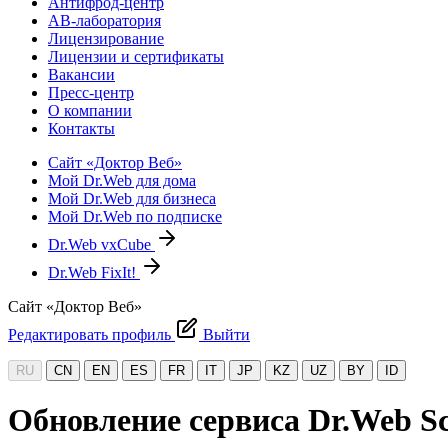
Антифрод-центр
АВ-лаборатория
Лицензирование
Лицензии и сертификаты
Вакансии
Пресс-центр
О компании
Контакты
Сайт «Доктор Веб»
Мой Dr.Web для дома
Мой Dr.Web для бизнеса
Мой Dr.Web по подписке
Dr.Web vxCube
Dr.Web FixIt!
Сайт «Доктор Веб»
Редактировать профиль
Выйти
RU
CN
EN
ES
FR
IT
JP
KZ
UZ
BY
ID
Обновление сервиса Dr.Web S