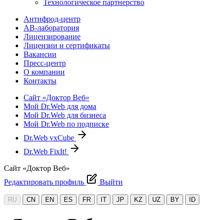
Технологическое партнерство
Антифрод-центр
АВ-лаборатория
Лицензирование
Лицензии и сертификаты
Вакансии
Пресс-центр
О компании
Контакты
Сайт «Доктор Веб»
Мой Dr.Web для дома
Мой Dr.Web для бизнеса
Мой Dr.Web по подписке
Dr.Web vxCube
Dr.Web FixIt!
Сайт «Доктор Веб»
Редактировать профиль
Выйти
RU
CN
EN
ES
FR
IT
JP
KZ
UZ
BY
ID