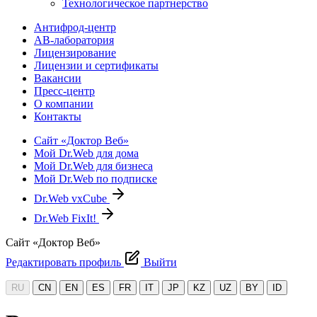
Технологическое партнерство
Антифрод-центр
АВ-лаборатория
Лицензирование
Лицензии и сертификаты
Вакансии
Пресс-центр
О компании
Контакты
Сайт «Доктор Веб»
Мой Dr.Web для дома
Мой Dr.Web для бизнеса
Мой Dr.Web по подписке
Dr.Web vxCube
Dr.Web FixIt!
Сайт «Доктор Веб»
Редактировать профиль
Выйти
RU
CN
EN
ES
FR
IT
JP
KZ
UZ
BY
ID