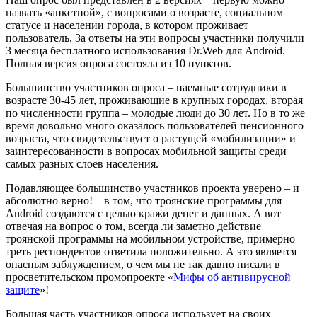
назвать «анкетной», с вопросами о возрасте, социальном
статусе и населении города, в котором проживает
пользователь. За ответы на эти вопросы участники получили
3 месяца бесплатного использования Dr.Web для Android.
Полная версия опроса состояла из 10 пунктов.
Большинство участников опроса – наемные сотрудники в
возрасте 30-45 лет, проживающие в крупных городах, вторая
по численности группа – молодые люди до 30 лет. Но в то же
время довольно много оказалось пользователей пенсионного
возраста, что свидетельствует о растущей «мобилизации» и
заинтересованности в вопросах мобильной защиты среди
самых разных слоев населения.
Подавляющее большинство участников проекта уверено – и
абсолютно верно! – в том, что троянские программы для
Android создаются с целью кражи денег и данных. А вот
отвечая на вопрос о том, всегда ли заметно действие
троянской программы на мобильном устройстве, примерно
треть респондентов ответила положительно. А это является
опасным заблуждением, о чем мы не так давно писали в
просветительском промопроекте «
Мифы об антивирусной
защите
»!
Большая часть участников опроса использует на своих