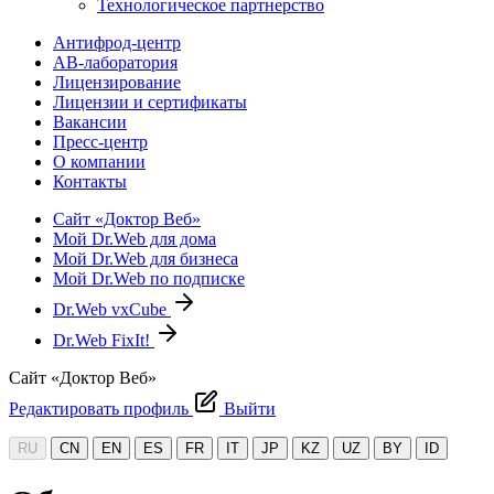
Технологическое партнерство
Антифрод-центр
АВ-лаборатория
Лицензирование
Лицензии и сертификаты
Вакансии
Пресс-центр
О компании
Контакты
Сайт «Доктор Веб»
Мой Dr.Web для дома
Мой Dr.Web для бизнеса
Мой Dr.Web по подписке
Dr.Web vxCube
Dr.Web FixIt!
Сайт «Доктор Веб»
Редактировать профиль
Выйти
RU
CN
EN
ES
FR
IT
JP
KZ
UZ
BY
ID