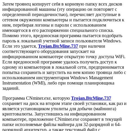
Затем троянец копирует себя в корневую папку всех дисков
инфицированной машины (эту операцию он повторяет с
определенной периодичностью), перечисляет доступные в
сетевом окружении компьютеры и пытается подключиться к
ним, перебирая логины и пароли с использованием
имеющегося в его распоряжении специального списка.
Помимо этого, вредоносная программа пытается подобрать
пароль к локальной учетной записи пользователя Windows.
Если это удается,
Trojan.BtcMine.737
при наличии
соответствующего оборудования запускает на
инфицированном компьютере открытую точку доступа WiFi.
Если вредоносной программе удалось получить доступ к
одному из компьютеров в локальной сети, предпринимается
попытка сохранить и запустить на нем копию троянца либо с
использованием инструментария Windows Management
Instrumentation (WMI), либо при помощи планировщика
заданий.
Программа CNminer.exe, которую
Trojan.BtcMine.737
сохраняет на диск на втором этапе своей установки, как раз и
является установщиком утилиты для добычи (майнинга)
криптовалюты. Запустившись на инфицированном
компьютере, приложение CNminer.exe сохраняет в текущей
папке исполняемые файлы майнера для 32-разрядной и 64-
разрядной архитектур, а также текстовый файл с