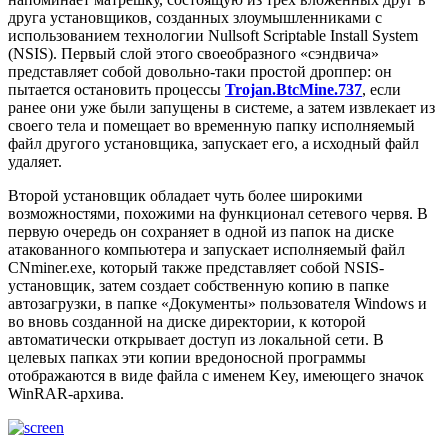
друга установщиков, созданных злоумышленниками с
использованием технологии Nullsoft Scriptable Install System
(NSIS). Первый слой этого своеобразного «сэндвича»
представляет собой довольно-таки простой дроппер: он
пытается остановить процессы
Trojan.BtcMine.737
, если
ранее они уже были запущены в системе, а затем извлекает из
своего тела и помещает во временную папку исполняемый
файл другого установщика, запускает его, а исходный файл
удаляет.
Второй установщик обладает чуть более широкими
возможностями, похожими на функционал сетевого червя. В
первую очередь он сохраняет в одной из папок на диске
атакованного компьютера и запускает исполняемый файл
CNminer.exe, который также представляет собой NSIS-
установщик, затем создает собственную копию в папке
автозагрузки, в папке «Документы» пользователя Windows и
во вновь созданной на диске директории, к которой
автоматически открывает доступ из локальной сети. В
целевых папках эти копии вредоносной программы
отображаются в виде файла с именем Key, имеющего значок
WinRAR-архива.