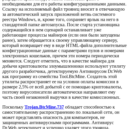
необходимыми для его работы конфигурационными данными.
Ссылку на исполняемый файл троянец вносит в отвечающую
за автоматический запуск приложений ветвь системного
реестра Windows, и, кроме того, сохраняет ярлык на него в
стандартной папке автозапуска. После старта установщика
содержащийся в нем сценарий останавливает уже
работающие процессы майнеров (если они были запущены
ранее), затем обращается к своему управляющему серверу,
который возвращает ему в виде HTML-файла дополнительные
конфигурационные данные с параметрами пулов и номерами
электронных кошельков, причем эти номера периодически
меняются. Следует отметить, что в качестве майнера для
добычи криптовалюты злоумышленники используют утилиту
другого разработчика, детектируемую Антивирусом Dr.Web
как программу из семейства Tool.BtcMine. Создатель этой
утилиты распространяет ее на условии оплаты комиссии в
размере 2,5% от всей добытой с ее помощью криптовалюты,
поэтому вирусописатели автоматически направляют ему
часть своей незаконной выручки в качестве комиссионных.
Поскольку
Trojan.BtcMine.737
обладает способностью к
самостоятельному распространению по локальной сети, он
может представлять опасность для компьютеров, не
защищенных антивирусными программами. Антивирус
Dr.Web детектирует и успешно удаляет этого троянца,