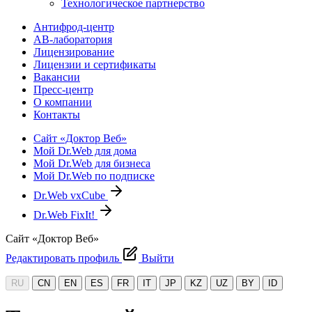
Технологическое партнерство
Антифрод-центр
АВ-лаборатория
Лицензирование
Лицензии и сертификаты
Вакансии
Пресс-центр
О компании
Контакты
Сайт «Доктор Веб»
Мой Dr.Web для дома
Мой Dr.Web для бизнеса
Мой Dr.Web по подписке
Dr.Web vxCube
Dr.Web FixIt!
Сайт «Доктор Веб»
Редактировать профиль
Выйти
RU
CN
EN
ES
FR
IT
JP
KZ
UZ
BY
ID