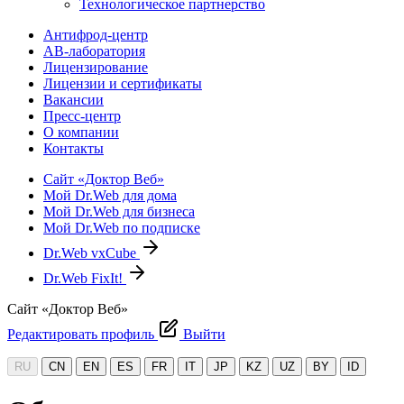
Технологическое партнерство
Антифрод-центр
АВ-лаборатория
Лицензирование
Лицензии и сертификаты
Вакансии
Пресс-центр
О компании
Контакты
Сайт «Доктор Веб»
Мой Dr.Web для дома
Мой Dr.Web для бизнеса
Мой Dr.Web по подписке
Dr.Web vxCube
Dr.Web FixIt!
Сайт «Доктор Веб»
Редактировать профиль
Выйти
RU
CN
EN
ES
FR
IT
JP
KZ
UZ
BY
ID