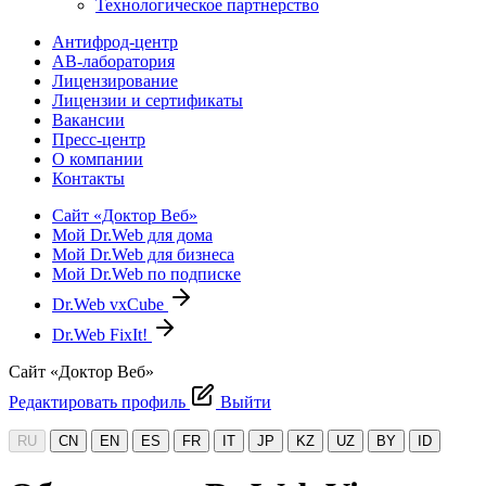
Технологическое партнерство
Антифрод-центр
АВ-лаборатория
Лицензирование
Лицензии и сертификаты
Вакансии
Пресс-центр
О компании
Контакты
Сайт «Доктор Веб»
Мой Dr.Web для дома
Мой Dr.Web для бизнеса
Мой Dr.Web по подписке
Dr.Web vxCube
Dr.Web FixIt!
Сайт «Доктор Веб»
Редактировать профиль
Выйти
RU
CN
EN
ES
FR
IT
JP
KZ
UZ
BY
ID