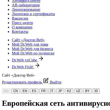
Антифрод-центр
АВ-лаборатория
Лицензирование
Лицензии и сертификаты
Вакансии
Пресс-центр
О компании
Контакты
Сайт «Доктор Веб»
Мой Dr.Web для дома
Мой Dr.Web для бизнеса
Мой Dr.Web по подписке
Dr.Web vxCube
Dr.Web FixIt!
Сайт «Доктор Веб»
Редактировать профиль
Выйти
RU
CN
EN
ES
FR
IT
JP
KZ
UZ
BY
ID
Европейская сеть антивирусно