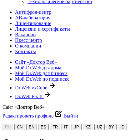
Технологическое партнерство
Антифрод-центр
АВ-лаборатория
Лицензирование
Лицензии и сертификаты
Вакансии
Пресс-центр
О компании
Контакты
Сайт «Доктор Веб»
Мой Dr.Web для дома
Мой Dr.Web для бизнеса
Мой Dr.Web по подписке
Dr.Web vxCube
Dr.Web FixIt!
Сайт «Доктор Веб»
Редактировать профиль
Выйти
RU
CN
EN
ES
FR
IT
JP
KZ
UZ
BY
ID