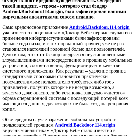
осуществляют вредоносную деятельность.
Очередной
такой инцидент, «героем» которого стал бэкдор
Android.Backdoor.114.origin, был зафиксирован нашими
вирусными аналитиками совсем недавно.
Само вредоносное приложение
Android.Backdoor.114.origin
уже известно специалистам «Доктор Веб»: первые случаи его
применения киберпреступниками были зафиксированы
больше года назад, и с тех пор данный троянец уже не раз
становился настоящей головной болью для пользователей.
Дело в том, что этот бэкдор внедряется неустановленными
злоумышленниками непосредственно в прошивку мобильных
устройств и, соответственно, функционирует в качестве
системного приложения. Как результат – удаление троянца
стандартными способами становится практически
неосуществимым: пользователю требуются либо root-
привилегии, получить которые не всегда возможно, а
зачастую даже опасно, либо установка заведомо «чистого»
образа операционной системы с последующей потерей всех
имеющихся данных, для которых не была создана резервная
копия.
Об очередном случае заражения мобильных устройств
пользователей троянцем
Android.Backdoor.114.origin
вирусным аналитикам «Доктор Веб» стало известно в
середине сентября. В частности, новыми жертвами бэкдора