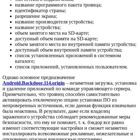
название программного пакета троянца;
идентификатор страны;
разрешение экрана;
название производителя устройства;
название устройства;
объем занятого места на SD-карте;
доступный объем памяти на SD-карте;
объем занятого места во внутренней памяти устройства;
доступный объем внутренней памяти устройства;
список установленных приложений в системном
каталоге;
список приложений, установленных пользователем.
Однако основное предназначение
Android.Backdoor.114.origin
– незаметная загрузка, установка
и удаление приложений по команде управляющего сервера.
Примечательно, что троянец способен самостоятельно
активировать отключенную опцию установки ПО из
непроверенных источников, если данная функция изначально
была неактивна. В результате, даже если владелец
зараженного устройства соблюдает рекомендованные меры
безопасности, это ему не поможет, т. к. бэкдор все равно
изменит соответствующие настройки и сможет незаметно
инсталлировать всевозможные рекламные, нежелательные и
откровенно опасные вредоносные программы.