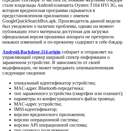
стали владельцы Android-планшета Oysters T104 HVi 3G, на
котором вредоносная программа скрывается в
предустановленном приложении c именем
GoogleQuickSearchBox.apk. Производитель данной модели
был уведомлен о наличии проблемы, однако на момент
публикации этого материала доступная для загрузки
официальная версия прошивки аппарата не претерпела
никаких изменений и по-прежнему содержит в себе бэкдор.
Android.Backdoor.114.origin
собирает и отправляет на
управляющий сервер широкий спектр информации о
зараженном устройстве. В зависимости от своей
модификации, он может передавать злоумышленникам
следующие сведения:
уникальный идентификатор устройства;
MAC-адрес Bluetooth-передатчика;
тип зараженного устройства (смартфон или планшет);
параметры из конфигурационного файла троянца;
MAC-адрес устройства;
IMSI-идентификатор;
версию вредоносного приложения;
версию операционной системы;
версию API операционной системы;
тип сетевого подключения;