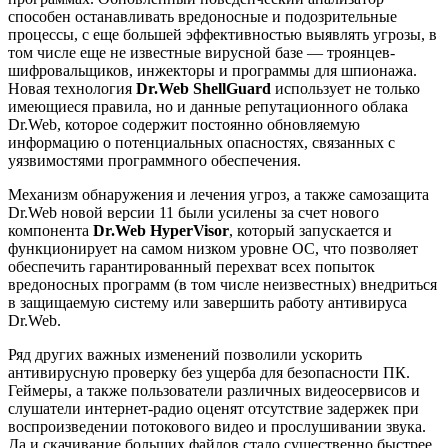
способен останавливать вредоносные и подозрительные
процессы, с еще большей эффективностью выявлять угрозы, в
том числе еще не известные вирусной базе — троянцев-
шифровальщиков, инжекторы и программы для шпионажа.
Новая технология
Dr.Web ShellGuard
использует не только
имеющиеся правила, но и данные репутационного облака
Dr.Web, которое содержит постоянно обновляемую
информацию о потенциальных опасностях, связанных с
уязвимостями программного обеспечения.
Механизм обнаружения и лечения угроз, а также самозащита
Dr.Web новой версии 11 были усилены за счет нового
компонента
Dr.Web HyperVisor
, который запускается и
функционирует на самом низком уровне ОС, что позволяет
обеспечить гарантированный перехват всех попыток
вредоносных программ (в том числе неизвестных) внедриться
в защищаемую систему или завершить работу антивируса
Dr.Web.
Ряд других важных изменений позволили ускорить
антивирусную проверку без ущерба для безопасности ПК.
Геймеры, а также пользователи различных видеосервисов и
слушатели интернет-радио оценят отсутствие задержек при
воспроизведении потокового видео и прослушивании звука.
Да и скачивание больших файлов стало существенно быстрее.