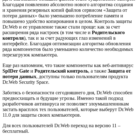
Благодаря появлению абсолютно нового алгоритма создания
и хранения резервных копий файлов сервисом «Защита от
потери данных» было уменьшено потребление памяти и
повышено удобство копирования в целом. Контроль защиты
Dr.Web и ее управление также стали проще: как за счет
расширения ряда настроек (в том числе и
Родительского
контроля
), так и за счет радующих глаз изменений в
интерфейсе. Благодаря оптимизации алгоритма обновления
ряда компонентов было уменьшено количество необходимых
перезагрузок компьютера.
Еще раз напомним, что такие компоненты как веб-антивирус
SpIDer Gate
и
Родительский контроль
, а также
Защита от
потери данных
, доступны только пользователям продукта
Dr.Web Security Space.
Заботясь о безопасности сегодняшнего дня, Dr.Web способен
предвосхищать и будущие угрозы. Именно такой подход
разработчиков антивируса не позволяет злоумышленникам
застать врасплох тех пользователей, которые выберут Dr.Web
11.0 для защиты своих компьютеров.
Для всех пользователей Dr.Web переход на версию 11 –
бесплатный.