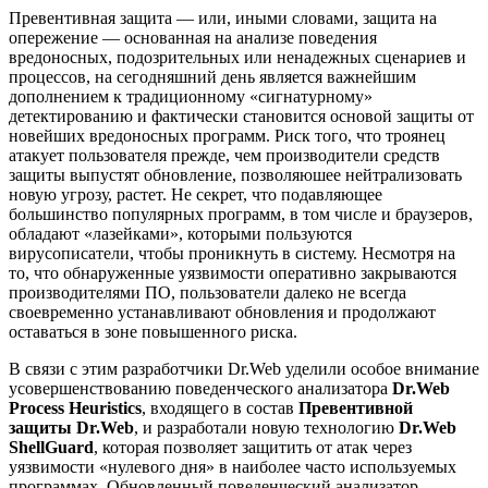
Превентивная защита — или, иными словами, защита на
опережение — основанная на анализе поведения
вредоносных, подозрительных или ненадежных сценариев и
процессов, на сегодняшний день является важнейшим
дополнением к традиционному «сигнатурному»
детектированию и фактически становится основой защиты от
новейших вредоносных программ. Риск того, что троянец
атакует пользователя прежде, чем производители средств
защиты выпустят обновление, позволяюшее нейтрализовать
новую угрозу, растет. Не секрет, что подавляющее
большинство популярных программ, в том числе и браузеров,
обладают «лазейками», которыми пользуются
вирусописатели, чтобы проникнуть в систему. Несмотря на
то, что обнаруженные уязвимости оперативно закрываются
производителями ПО, пользователи далеко не всегда
своевременно устанавливают обновления и продолжают
оставаться в зоне повышенного риска.
В связи с этим разработчики Dr.Web уделили особое внимание
усовершенствованию поведенческого анализатора
Dr.Web
Process Heuristics
, входящего в состав
Превентивной
защиты Dr.Web
, и разработали новую технологию
Dr.Web
ShellGuard
, которая позволяет защитить от атак через
уязвимости «нулевого дня» в наиболее часто используемых
программах. Обновленный поведенческий анализатор