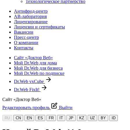
Технологическое партнерство
Антифрод-центр
АВ-лаборатория
Лицензирование
Лицензии и сертификаты
Вакансии
Пресс-центр
О компании
Контакты
Сайт «Доктор Веб»
Мой Dr.Web для дома
Мой Dr.Web для бизнеса
Мой Dr.Web по подписке
Dr.Web vxCube
Dr.Web FixIt!
Сайт «Доктор Веб»
Редактировать профиль
Выйти
RU
CN
EN
ES
FR
IT
JP
KZ
UZ
BY
ID