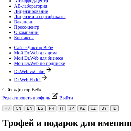
Антифрод-центр
АВ-лаборатория
Лицензирование
Лицензии и сертификаты
Вакансии
Пресс-центр
О компании
Контакты
Сайт «Доктор Веб»
Мой Dr.Web для дома
Мой Dr.Web для бизнеса
Мой Dr.Web по подписке
Dr.Web vxCube
Dr.Web FixIt!
Сайт «Доктор Веб»
Редактировать профиль
Выйти
RU
CN
EN
ES
FR
IT
JP
KZ
UZ
BY
ID
Трофей и подарок для именин