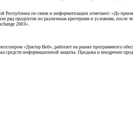
й Республики по связи и информатизации отмечают: «До принят
ли ряд продуктов по различным критериям и условиям, после че
change 2003».
селлером «Доктор Веб», работает на рынке программного обесп
щика средств информационной защиты. Продажа и внедрение про