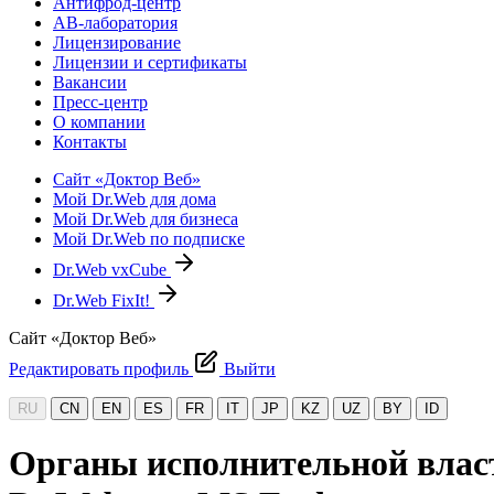
Антифрод-центр
АВ-лаборатория
Лицензирование
Лицензии и сертификаты
Вакансии
Пресс-центр
О компании
Контакты
Сайт «Доктор Веб»
Мой Dr.Web для дома
Мой Dr.Web для бизнеса
Мой Dr.Web по подписке
Dr.Web vxCube
Dr.Web FixIt!
Сайт «Доктор Веб»
Редактировать профиль
Выйти
RU
CN
EN
ES
FR
IT
JP
KZ
UZ
BY
ID
Органы исполнительной власт