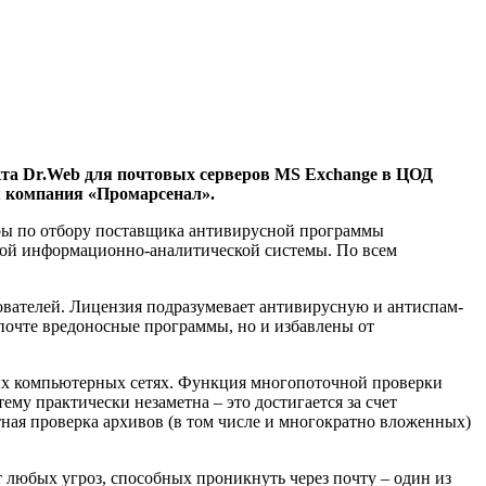
кта Dr.Web для почтовых серверов MS Exchange в ЦОД
я компания «Промарсенал».
уры по отбору поставщика антивирусной программы
кой информационно-аналитической системы. По всем
ователей. Лицензия подразумевает антивирусную и антиспам-
почте вредоносные программы, но и избавлены от
ных компьютерных сетях. Функция многопоточной проверки
му практически незаметна – это достигается за счет
ная проверка архивов (в том числе и многократно вложенных)
любых угроз, способных проникнуть через почту – один из