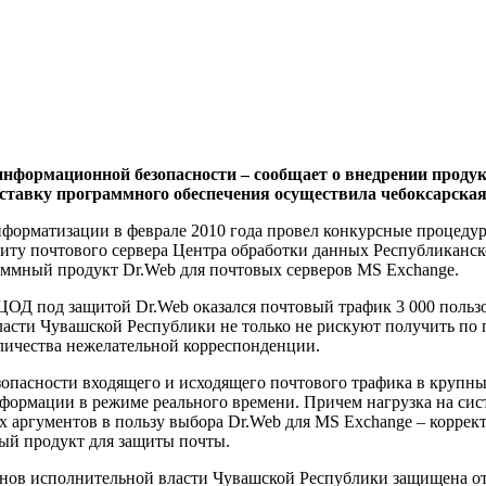
информационной безопасности – сообщает о внедрении проду
ставку программного обеспечения осуществила чебоксарска
нформатизации в феврале 2010 года провел конкурсные процед
иту почтового сервера Центра обработки данных Республиканс
аммный продукт Dr.Web для почтовых серверов MS Exchange.
ЦОД под защитой Dr.Web оказался почтовый трафик 3 000 польз
ласти Чувашской Республики не только не рискуют получить по 
личества нежелательной корреспонденции.
езопасности входящего и исходящего почтового трафика в круп
ормации в режиме реального времени. Причем нагрузка на систе
 аргументов в пользу выбора Dr.Web для MS Exchange – коррект
дый продукт для защиты почты.
нов исполнительной власти Чувашской Республики защищена от 