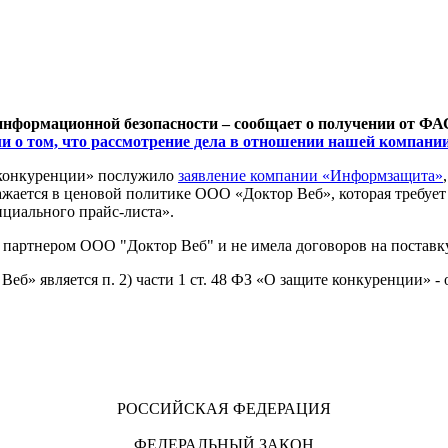
информационной безопасности – сообщает о получении от ФА
и о том, что рассмотрение дела в отношении нашей компан
е конкуренции» послужило
заявление компании «Информзащита»
жается в ценовой политике ООО «Доктор Веб», которая требует
ициального прайс-листа».
я партнером ООО "Доктор Веб" и не имела договоров на постав
б» является п. 2) части 1 ст. 48 ФЗ «О защите конкуренции» -
РОССИЙСКАЯ ФЕДЕРАЦИЯ
ФЕДЕРАЛЬНЫЙ ЗАКОН