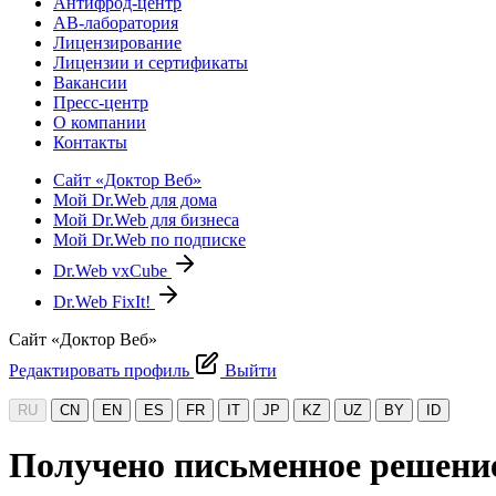
Антифрод-центр
АВ-лаборатория
Лицензирование
Лицензии и сертификаты
Вакансии
Пресс-центр
О компании
Контакты
Сайт «Доктор Веб»
Мой Dr.Web для дома
Мой Dr.Web для бизнеса
Мой Dr.Web по подписке
Dr.Web vxCube
Dr.Web FixIt!
Сайт «Доктор Веб»
Редактировать профиль
Выйти
RU
CN
EN
ES
FR
IT
JP
KZ
UZ
BY
ID
Получено письменное решени