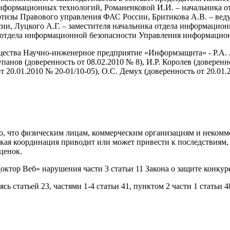
нформационных технологий, Романенковой И.И. – начальника о
ертизы Правового управления ФАС России, Бритикова А.В. – веду
сии, Луцкого А.Г. – заместителя начальника отдела информаци
та отдела информационной безопасности Управления информаци
щества Научно-инженерное предприятие «Информзащита» - Р.А. Л
анов (доверенность от 08.02.2010 № 8), И.Р. Королев (доверенно
 20.01.2010 № 20-01/10-05), О.С. Демух (доверенность от 20.01
но, что физическим лицам, коммерческим организациям и неком
кая координация приводит или может привести к последствиям, 
ценок.
ктор Веб» нарушения части 3 статьи 11 Закона о защите конкур
татьей 23, частями 1-4 статьи 41, пунктом 2 части 1 статьи 48,