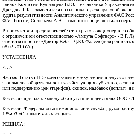
членов Комиссии Кудрявцева В.Ю. – начальника Управления и
Дроздова Б.Б. – заместителя начальника отдела правовой эксп
аудита результативности Аналитического управления ФАС Рос
ФАС России, Соловьева А.А. – главного специалиста-экспер
В присутствии представителей: от закрытого акционерного об
с ограниченной ответственностью «Ампула Софтваре» - В.Г. Луп
ответственностью «Доктор Веб» - Д.Ю. Фалеев (доверенность от
08.02.2010 б/н)
УСТАНОВИЛА
<…>
Частью 3 статьи 11 Закона о защите конкуренции предусмотре
экономической деятельности хозяйствующих субъектов, если та
или поддержанию цен (тарифов), скидок, надбавок (доплат), на
Комиссия пришла к выводу об отсутствии в действиях ООО «До
Комиссия Федеральной антимонопольной службы, руководствуясь с
135-ФЗ «О защите конкуренции»
РЕШИЛА: