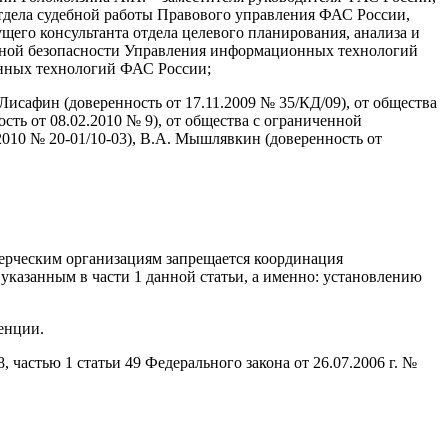
тдела судебной работы Правового управления ФАС России,
щего консультанта отдела целевого планирования, анализа и
онной безопасности Управления информационных технологий
онных технологий ФАС России;
исафин (доверенность от 17.11.2009 № 35/КД/09), от общества
сть от 08.02.2010 № 9), от общества с ограниченной
.2010 № 20-01/10-03), В.А. Мышлявкин (доверенность от
мерческим организациям запрещается координация
указанным в части 1 данной статьи, а именно: установлению
енции.
 частью 1 статьи 49 Федерального закона от 26.07.2006 г. №