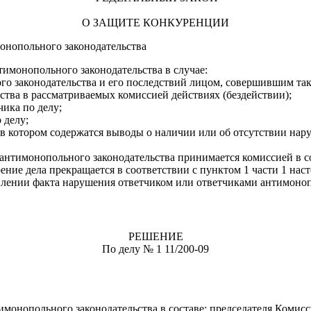
О ЗАЩИТЕ КОНКУРЕНЦИИ
онопольного законодательства
имонопольного законодательства в случае:
го законодательства и его последствий лицом, совершившим та
ства в рассматриваемых комиссией действиях (бездействии);
чика по делу;
 делу;
, в котором содержатся выводы о наличии или об отсутствии на
антимонопольного законодательства принимается комиссией в с
рение дела прекращается в соответствии с пунктом 1 части 1 на
влении факта нарушения ответчиком или ответчиками антимоноп
РЕШЕНИЕ
По делу № 1 11/200-09
онопольного законодательства в составе: председателя Комисс