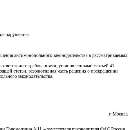
кое нарушение;
рушения антимонопольного законодательства в рассматриваемых
оответствии с требованиями, установленными статьей 41
стоящей статьи, резолютивная часть решения о прекращении
ольного законодательства.
г. Москва
ии Голомолзина А.Н. – заместителя руководителя ФАС России,