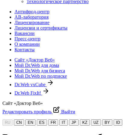
Технологическое партнерство
Антифрод-центр
АВ-лаборатория
Лицензирование
Лицензии и сертификаты
Вакансии
Пресс-центр
О компании
Контакты
Сайт «Доктор Веб»
Мой Dr.Web для дома
Мой Dr.Web для бизнеса
Мой Dr.Web по подписке
Dr.Web vxCube
Dr.Web FixIt!
Сайт «Доктор Веб»
Редактировать профиль
Выйти
RU
CN
EN
ES
FR
IT
JP
KZ
UZ
BY
ID