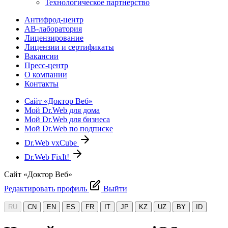
Технологическое партнерство
Антифрод-центр
АВ-лаборатория
Лицензирование
Лицензии и сертификаты
Вакансии
Пресс-центр
О компании
Контакты
Сайт «Доктор Веб»
Мой Dr.Web для дома
Мой Dr.Web для бизнеса
Мой Dr.Web по подписке
Dr.Web vxCube
Dr.Web FixIt!
Сайт «Доктор Веб»
Редактировать профиль
Выйти
RU
CN
EN
ES
FR
IT
JP
KZ
UZ
BY
ID