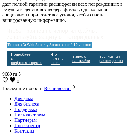
дает полной гарантии расшифровки всех поврежденных в
результате действия энкодера файлов, однако наши
специалисты приложат все усилия, чтобы спасти
зашифрованную информацию.
Чтобы троянец не испортил файлы,
используйте защиту от потери данных
Только в Dr.Web Security Space версий 10 и выше
Подробнее
Что
Видео о
Бесплатная
о
делать,
настройке
расшифровка
шифровальщиках
если..
9689
ru
5
0
Последние новости
Все новости
Для дома
Для бизнеса
Поддержка
Пользователям
Партнерам
Пресс-центр
Контакты