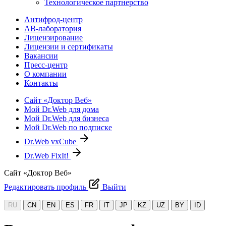
Технологическое партнерство
Антифрод-центр
АВ-лаборатория
Лицензирование
Лицензии и сертификаты
Вакансии
Пресс-центр
О компании
Контакты
Сайт «Доктор Веб»
Мой Dr.Web для дома
Мой Dr.Web для бизнеса
Мой Dr.Web по подписке
Dr.Web vxCube
Dr.Web FixIt!
Сайт «Доктор Веб»
Редактировать профиль
Выйти
RU
CN
EN
ES
FR
IT
JP
KZ
UZ
BY
ID