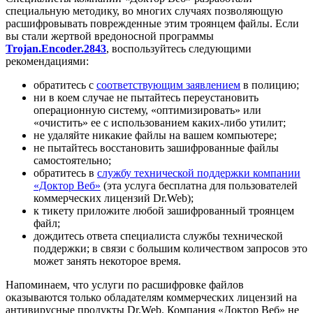
специальную методику, во многих случаях позволяющую
расшифровывать поврежденные этим троянцем файлы. Если
вы стали жертвой вредоносной программы
Trojan.Encoder.2843
, воспользуйтесь следующими
рекомендациями:
обратитесь с
соответствующим заявлением
в полицию;
ни в коем случае не пытайтесь переустановить
операционную систему, «оптимизировать» или
«очистить» ее с использованием каких-либо утилит;
не удаляйте никакие файлы на вашем компьютере;
не пытайтесь восстановить зашифрованные файлы
самостоятельно;
обратитесь в
службу технической поддержки компании
«Доктор Веб»
(эта услуга бесплатна для пользователей
коммерческих лицензий Dr.Web);
к тикету приложите любой зашифрованный троянцем
файл;
дождитесь ответа специалиста службы технической
поддержки; в связи с большим количеством запросов это
может занять некоторое время.
Напоминаем, что услуги по расшифровке файлов
оказываются только обладателям коммерческих лицензий на
антивирусные продукты Dr.Web. Компания «Доктор Веб» не