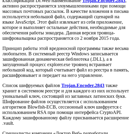
классификации Dr.Web наименование
Trojan.Encoder.2843
,
активно распространяется злоумышленниками при помощи
массовых почтовых рассылок. В качестве вложения в письма
используется небольшой файл, содержащий сценарий на
языке JavaScript. Этот файл извлекает из себя приложение,
которое и выполняет остальные действия, необходимые для
обеспечения работы энкодера. Данная версия троянца-
шифровальщика распространяется со 2 ноября 2015 года.
Принцип работы этой вредоносной программы также весьма
любопытен. В системный реестр Windows записывается
зашифрованная динамическая библиотека (.DLL), а в
запущенный процесс explorer.exe троянец встраивает
небольшой код, который считывает файл из реестра в память,
расшифровывает и передает на него управление.
Список шифруемых файлов
Trojan.Encoder.2843
также
хранит в системном реестре и для каждого из них использует
уникальный ключ, состоящий из заглавных латинских букв.
Шифрование файлов осуществляется с использованием
алгоритмов Blowfish-ECB, сессионный ключ шифруется с
использованием RSA при помощи интерфейса CryptoAPI.
Каждому зашифрованному файлу присваивается расширение
.vault.
Специалисты компании «Доктор Веб» разработали