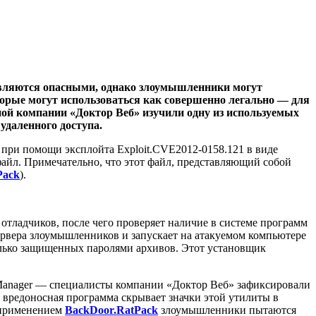
 являются опасными, однако злоумышленники могут
торые могут использоваться как совершенно легально — для
сной компании «Доктор Веб» изучили одну из используемых
удаленного доступа.
 при помощи эксплойта Exploit.CVE2012-0158.121 в виде
айл. Примечательно, что этот файл, представляющий собой
Pack
).
тладчиков, после чего проверяет наличие в системе программ
ервера злоумышленников и запускает на атакуемом компьютере
сколько защищенных паролями архивов. Этот установщик
 Manager — специалисты компании «Доктор Веб» зафиксировали
вредоносная программа скрывает значки этой утилиты в
с применением
BackDoor.RatPack
злоумышленники пытаются