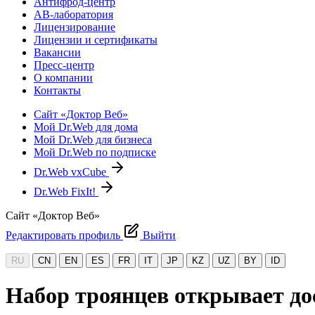
Антифрод-центр
АВ-лаборатория
Лицензирование
Лицензии и сертификаты
Вакансии
Пресс-центр
О компании
Контакты
Сайт «Доктор Веб»
Мой Dr.Web для дома
Мой Dr.Web для бизнеса
Мой Dr.Web по подписке
Dr.Web vxCube
Dr.Web FixIt!
Сайт «Доктор Веб»
Редактировать профиль
Выйти
RU
CN
EN
ES
FR
IT
JP
KZ
UZ
BY
ID
Набор троянцев открывает до