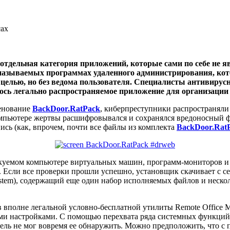
сах
отдельная категория приложений, которые сами по себе не
к называемых программах удаленного администрирования, ко
е целью, но без ведома пользователя. Специалисты антивиру
ось легально распространяемое приложение для организации 
енование
BackDoor.RatPack
, киберпреступники распространяли
омпьютере жертвы расшифровывался и сохранялся вредоносный ф
сь (как, впрочем, почти все файлы из комплекта
BackDoor.Rat
акуемом компьютере виртуальных машин, программ-мониторов и о
 Если все проверки прошли успешно, установщик скачивает с с
ll System), содержащий еще один набор исполняемых файлов и не
ов вполне легальной условно-бесплатной утилиты Remote Office
и настройками. С помощью перехвата ряда системных функций 
тель не мог вовремя ее обнаружить. Можно предположить, что 