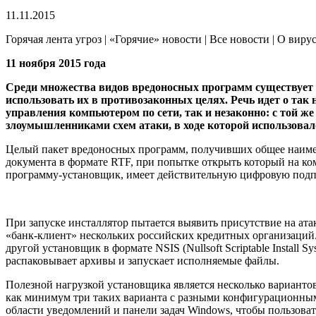
11.11.2015
Горячая лента угроз | «Горячие» новости | Все новости | О виру
11 ноября 2015 года
Среди множества видов вредоносных программ существует 
использовать их в противозаконных целях. Речь идет о та
управления компьютером по сети, так и незаконно: с той ж
злоумышленниками схем атаки, в ходе которой использовал
Целый пакет вредоносных программ, получивших общее наим
документа в формате RTF, при попытке открыть который на к
программу-установщик, имеет действительную цифровую подпи
При запуске инсталлятор пытается выявить присутствие на ат
«банк-клиент» нескольких российских кредитных организаций.
другой установщик в формате NSIS (Nullsoft Scriptable Insta
распаковывает архивы и запускает исполняемые файлы.
Полезной нагрузкой установщика является несколько вариант
как минимум три таких варианта с разными конфигурационным
области уведомлений и панели задач Windows, чтобы пользова