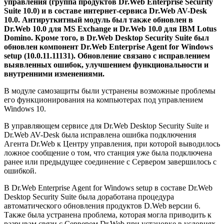
управления (группа продуктов Dr.Web Enterprise Security
Suite 10.0) и в составе интернет-сервиса Dr.Web AV-Desk
10.0. Антируткитный модуль был также обновлен в
Dr.Web 10.0 для MS Exchange и Dr.Web 10.0 для IBM Lotus
Domino. Кроме того, в Dr.Web Desktop Security Suite был
обновлен компонент Dr.Web Enterprise Agent for Windows
setup (10.0.11.11131).
Обновление связано с исправлением
выявленных ошибок, улучшением функциональности и
внутренними изменениями.
В модуле самозащиты были устранены возможные проблемы
его функционирования на компьютерах под управлением
Windows 10.
В управляющем сервисе для Dr.Web Desktop Security Suite и
Dr.Web AV-Desk была исправлена ошибка подключения
Агента Dr.Web к Центру управления, при которой выводилось
ложное сообщение о том, что станция уже была подключена
ранее или предыдущее соединение с Сервером завершилось с
ошибкой.
В Dr.Web Enterprise Agent for Windows setup в составе Dr.Web
Desktop Security Suite была доработана процедура
автоматического обновления продуктов D.Web версии 6.
Также была устранена проблема, которая могла приводить к
разрывам связи с Сервером Dr.Web при установке в условиях