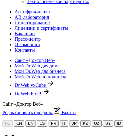
Технологическое партнерство
Антифрод-центр
АВ-лаборатория
Лицензирование
Лицензии и сертификаты
Вакансии
Пресс-центр
О компании
Контакты
Сайт «Доктор Веб»
Мой Dr.Web для дома
Мой Dr.Web для бизнеса
Мой Dr.Web по подписке
Dr.Web vxCube
Dr.Web FixIt!
Сайт «Доктор Веб»
Редактировать профиль
Выйти
RU
CN
EN
ES
FR
IT
JP
KZ
UZ
BY
ID