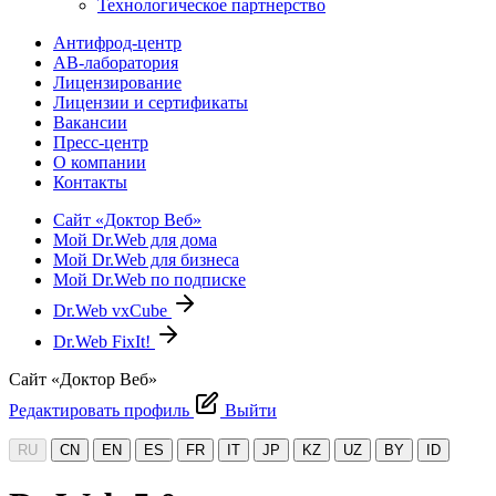
Технологическое партнерство
Антифрод-центр
АВ-лаборатория
Лицензирование
Лицензии и сертификаты
Вакансии
Пресс-центр
О компании
Контакты
Сайт «Доктор Веб»
Мой Dr.Web для дома
Мой Dr.Web для бизнеса
Мой Dr.Web по подписке
Dr.Web vxCube
Dr.Web FixIt!
Сайт «Доктор Веб»
Редактировать профиль
Выйти
RU
CN
EN
ES
FR
IT
JP
KZ
UZ
BY
ID