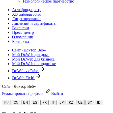
Технологическое партнерство
Антифрод-центр
АВ-лаборатория
Лицензирование
Лицензии и сертификаты
Вакансии
Пресс-центр
О компании
Контакты
Сайт «Доктор Веб»
Мой Dr.Web для дома
Мой Dr.Web для бизнеса
Мой Dr.Web по подписке
Dr.Web vxCube
Dr.Web FixIt!
Сайт «Доктор Веб»
Редактировать профиль
Выйти
RU
CN
EN
ES
FR
IT
JP
KZ
UZ
BY
ID