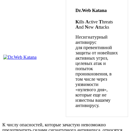
Dr.Web Katana
K
ills
A
ctive
T
hreats
A
nd
N
ew
A
ttacks
Несигнатурный
антивирус
для превентивной
защиты от новейших
активных угроз,
целевых атак и
попыток
проникновения, в
том числе через
уязвимости
«нулевого дня»,
которые еще не
известны вашему
антивирусу.
К числу опасностей, которые зачастую невозможно
предотвратить силами сигнатурного антивируса, относятся