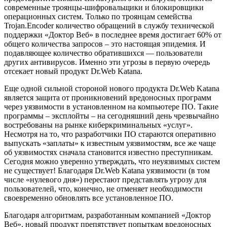
современные троянцы-шифровальщики и блокировщики
операционных систем. Только по троянцам семейства
Trojan.Encoder количество обращений в службу технической
поддержки «Доктор Веб» в последнее время достигает 60% от
общего количества запросов – это настоящая эпидемия. И
подавляющее количество обратившихся — пользователи
других антивирусов. Именно эти угрозы в первую очередь
отсекает новый продукт Dr.Web Katana.
Еще одной сильной стороной нового продукта Dr.Web Katana
является защита от проникновений вредоносных программ
через уязвимости в установленном на компьютере ПО. Такие
программы – эксплойты – на сегодняшний день чрезвычайно
востребованы на рынке киберкриминальных «услуг».
Несмотря на то, что разработчики ПО стараются оперативно
выпускать «заплаты» к известным уязвимостям, все же чаще
об уязвимостях сначала становится известно преступникам.
Сегодня можно уверенно утверждать, что неуязвимых систем
не существует! Благодаря Dr.Web Katana уязвимости (в том
числе «нулевого дня») перестают представлять угрозу для
пользователей, что, конечно, не отменяет необходимости
своевременно обновлять все установленное ПО.
Благодаря алгоритмам, разработанным компанией «Доктор
Веб», новый продукт препятствует попыткам вредоносных