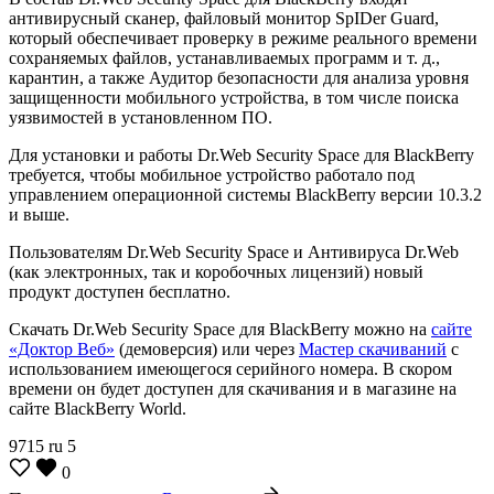
антивирусный сканер, файловый монитор SpIDer Guard,
который обеспечивает проверку в режиме реального времени
сохраняемых файлов, устанавливаемых программ и т. д.,
карантин, а также Аудитор безопасности для анализа уровня
защищенности мобильного устройства, в том числе поиска
уязвимостей в установленном ПО.
Для установки и работы Dr.Web Security Space для BlackBerry
требуется, чтобы мобильное устройство работало под
управлением операционной системы BlackBerry версии 10.3.2
и выше.
Пользователям Dr.Web Security Space и Антивируса Dr.Web
(как электронных, так и коробочных лицензий) новый
продукт доступен бесплатно.
Скачать Dr.Web Security Space для BlackBerry можно на
сайте
«Доктор Веб»
(демоверсия) или через
Мастер скачиваний
с
использованием имеющегося серийного номера. В скором
времени он будет доступен для скачивания и в магазине на
сайте BlackBerry World.
9715
ru
5
0