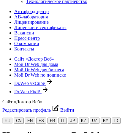
Технологическое партнерство
Антифрод-центр
АВ-лаборатория
Лицензирование
Лицензии и сертификаты
Вакансии
Пресс-центр
О компании
Контакты
Сайт «Доктор Веб»
Мой Dr.Web для дома
Мой Dr.Web для бизнеса
Мой Dr.Web по подписке
Dr.Web vxCube
Dr.Web FixIt!
Сайт «Доктор Веб»
Редактировать профиль
Выйти
RU
CN
EN
ES
FR
IT
JP
KZ
UZ
BY
ID