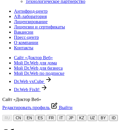
Технологическое партнерство
Антифрод-центр
АВ-лаборатория
Лицензирование
Лицензии и сертификаты
Вакансии
Пресс-центр
О компании
Контакты
Сайт «Доктор Веб»
Мой Dr.Web для дома
Мой Dr.Web для бизнеса
Мой Dr.Web по подписке
Dr.Web vxCube
Dr.Web FixIt!
Сайт «Доктор Веб»
Редактировать профиль
Выйти
RU
CN
EN
ES
FR
IT
JP
KZ
UZ
BY
ID