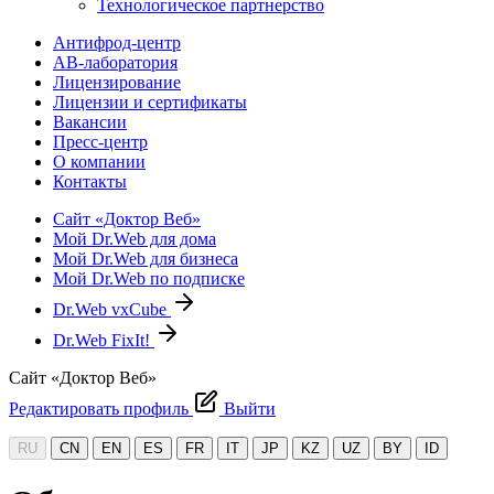
Технологическое партнерство
Антифрод-центр
АВ-лаборатория
Лицензирование
Лицензии и сертификаты
Вакансии
Пресс-центр
О компании
Контакты
Сайт «Доктор Веб»
Мой Dr.Web для дома
Мой Dr.Web для бизнеса
Мой Dr.Web по подписке
Dr.Web vxCube
Dr.Web FixIt!
Сайт «Доктор Веб»
Редактировать профиль
Выйти
RU
CN
EN
ES
FR
IT
JP
KZ
UZ
BY
ID