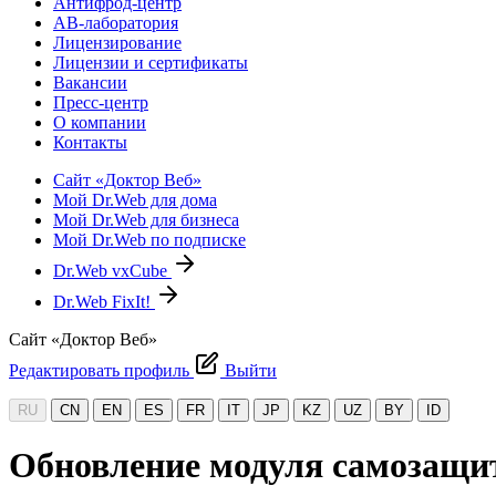
Антифрод-центр
АВ-лаборатория
Лицензирование
Лицензии и сертификаты
Вакансии
Пресс-центр
О компании
Контакты
Сайт «Доктор Веб»
Мой Dr.Web для дома
Мой Dr.Web для бизнеса
Мой Dr.Web по подписке
Dr.Web vxCube
Dr.Web FixIt!
Сайт «Доктор Веб»
Редактировать профиль
Выйти
RU
CN
EN
ES
FR
IT
JP
KZ
UZ
BY
ID
Обновление модуля самозащит