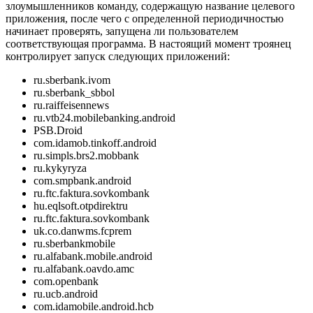
злоумышленников команду, содержащую название целевого
приложения, после чего с определенной периодичностью
начинает проверять, запущена ли пользователем
соответствующая программа. В настоящий момент троянец
контролирует запуск следующих приложений:
ru.sberbank.ivom
ru.sberbank_sbbol
ru.raiffeisennews
ru.vtb24.mobilebanking.android
PSB.Droid
com.idamob.tinkoff.android
ru.simpls.brs2.mobbank
ru.kykyryza
com.smpbank.android
ru.ftc.faktura.sovkombank
hu.eqlsoft.otpdirektru
ru.ftc.faktura.sovkombank
uk.co.danwms.fcprem
ru.sberbankmobile
ru.alfabank.mobile.android
ru.alfabank.oavdo.amc
com.openbank
ru.ucb.android
com.idamobile.android.hcb