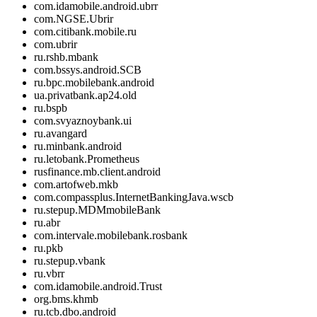
com.idamobile.android.ubrr
com.NGSE.Ubrir
com.citibank.mobile.ru
com.ubrir
ru.rshb.mbank
com.bssys.android.SCB
ru.bpc.mobilebank.android
ua.privatbank.ap24.old
ru.bspb
com.svyaznoybank.ui
ru.avangard
ru.minbank.android
ru.letobank.Prometheus
rusfinance.mb.client.android
com.artofweb.mkb
com.compassplus.InternetBankingJava.wscb
ru.stepup.MDMmobileBank
ru.abr
com.intervale.mobilebank.rosbank
ru.pkb
ru.stepup.vbank
ru.vbrr
com.idamobile.android.Trust
org.bms.khmb
ru.tcb.dbo.android