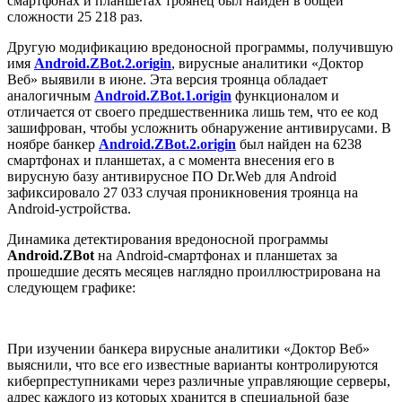
смартфонах и планшетах троянец был найден в общей
сложности 25 218 раз.
Другую модификацию вредоносной программы, получившую
имя
Android.ZBot.2.origin
, вирусные аналитики «Доктор
Веб» выявили в июне. Эта версия троянца обладает
аналогичным
Android.ZBot.1.origin
функционалом и
отличается от своего предшественника лишь тем, что ее код
зашифрован, чтобы усложнить обнаружение антивирусами. В
ноябре банкер
Android.ZBot.2.origin
был найден на 6238
смартфонах и планшетах, а с момента внесения его в
вирусную базу антивирусное ПО Dr.Web для Android
зафиксировало 27 033 случая проникновения троянца на
Android-устройства.
Динамика детектирования вредоносной программы
Android.ZBot
на Android-смартфонах и планшетах за
прошедшие десять месяцев наглядно проиллюстрирована на
следующем графике:
При изучении банкера вирусные аналитики «Доктор Веб»
выяснили, что все его известные варианты контролируются
киберпреступниками через различные управляющие серверы,
адрес каждого из которых хранится в специальной базе