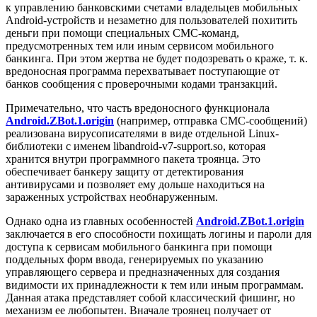
к управлению банковскими счетами владельцев мобильных
Android-устройств и незаметно для пользователей похитить
деньги при помощи специальных СМС-команд,
предусмотренных тем или иным сервисом мобильного
банкинга. При этом жертва не будет подозревать о краже, т. к.
вредоносная программа перехватывает поступающие от
банков сообщения с проверочными кодами транзакций.
Примечательно, что часть вредоносного функционала
Android.ZBot.1.origin
(например, отправка СМС-сообщений)
реализована вирусописателями в виде отдельной Linux-
библиотеки c именем libandroid-v7-support.so, которая
хранится внутри программного пакета троянца. Это
обеспечивает банкеру защиту от детектирования
антивирусами и позволяет ему дольше находиться на
зараженных устройствах необнаруженным.
Однако одна из главных особенностей
Android.ZBot.1.origin
заключается в его способности похищать логины и пароли для
доступа к сервисам мобильного банкинга при помощи
поддельных форм ввода, генерируемых по указанию
управляющего сервера и предназначенных для создания
видимости их принадлежности к тем или иным программам.
Данная атака представляет собой классический фишинг, но
механизм ее любопытен. Вначале троянец получает от