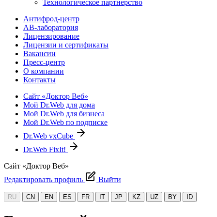
Технологическое партнерство
Антифрод-центр
АВ-лаборатория
Лицензирование
Лицензии и сертификаты
Вакансии
Пресс-центр
О компании
Контакты
Сайт «Доктор Веб»
Мой Dr.Web для дома
Мой Dr.Web для бизнеса
Мой Dr.Web по подписке
Dr.Web vxCube
Dr.Web FixIt!
Сайт «Доктор Веб»
Редактировать профиль
Выйти
RU
CN
EN
ES
FR
IT
JP
KZ
UZ
BY
ID