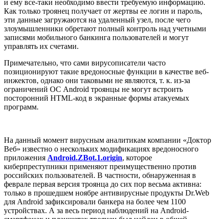
и ему все-таки необходимо ввести требуемую информацию.
Как только троянец получает от жертвы ее логин и пароль,
эти данные загружаются на удаленный узел, после чего
злоумышленники обретают полный контроль над учетными
записями мобильного банкинга пользователей и могут
управлять их счетами.
Примечательно, что сами вирусописатели часто
позиционируют такие вредоносные функции в качестве веб-
инжектов, однако они таковыми не являются, т. к. из-за
ограничений ОС Android троянцы не могут встроить
посторонний HTML-код в экранные формы атакуемых
программ.
На данный момент вирусным аналитикам компании «Доктор
Веб» известно о нескольких модификациях вредоносного
приложения
Android.ZBot.1.origin
, которое
киберпреступники применяют преимущественно против
российских пользователей. В частности, обнаруженная в
феврале первая версия троянца до сих пор весьма активна:
только в прошедшем ноябре антивирусные продукты Dr.Web
для Android зафиксировали банкера на более чем 1100
устройствах. А за весь период наблюдений на Android-