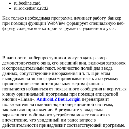
ru.beeline.card
ru.rocketbank.r2d2
Как только необходимая программа начинает работу, банкер
при помощи функции WebView формирует специальную веб-
форму, содержимое которой загружает с удаленного узла.
В частности, киберпреступники могут задать размер
демонстрируемого окна, его внешний вид, включая заголовок
и сопроводительный текст, количество полей для ввода
данных, сопутствующие изображения и т. п. При этом
выводимая на экран форма «привязывается» к атакуемому
приложению: если потенциальная жертва фишинга
попытается избавиться от показанного сообщения и вернуться
к окну оригинальной программы при помощи аппаратной
кнопки «Назад»,
Android.ZBot.1.origin
перенаправит
пользователя на главный экран операционной системы,
закрыв само приложение. В результате у владельца
зараженного мобильного устройства может сложиться
впечатление, что увиденный им ранее запрос в
действительности принадлежит соответствующей программе,