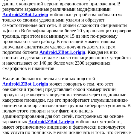
данных конкретной версии вредоносного приложения. В
результате зараженные различными модификациями
Android.ZBot.1.origin
мобильные устройства «общаются»
только со своими удаленными узлами и образуют
самостоятельные бот-сети. В общей сложности специалисты
«Доктор Веб» зафиксировали более 20 управляющих серверов
троянца, при этом как минимум 15 из них по-прежнему
продолжают свою работу. В настоящий момент нашим
вирусным аналитикам удалось получить доступ к трем
подсетям ботнета
Android.ZBot.1.origin
. Каждая из них
состоит из десятков и даже тысяч инфицированных устройств
и насчитывает от 140 до более чем 2300 зараженных
смартфонов и планшетов.
Наличие большого числа активных подсетей
Android.ZBot.1.origin
может говорить о том, что этот
банковский троянец представляет собой коммерческий
продукт и реализуется вирусописателями через подпольные
хакерские площадки, где его приобретают злоумышленники-
одиночки или организованные группы киберпреступников. В
пользу этого говорит и тот факт, что панель
администрирования для бот-сетей, построенных на основе
зараженных
Android.ZBot.1.origin
мобильных устройств,
имеет ограниченную лицензию и фактически используется
как услуга по подписке. Нельзя исключать и того, что сетевые