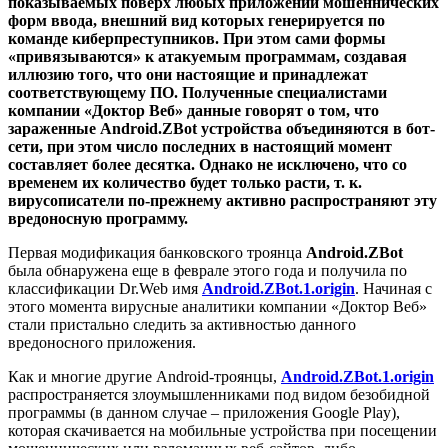
показываемых поверх любых приложений мошеннических
форм ввода, внешний вид которых генерируется по
команде киберпреступников. При этом сами формы
«привязываются» к атакуемым программам, создавая
иллюзию того, что они настоящие и принадлежат
соответствующему ПО. Полученные специалистами
компании «Доктор Веб» данные говорят о том, что
зараженные
Android.ZBot
устройства объединяются в бот-
сети, при этом число последних в настоящий момент
составляет более десятка. Однако не исключено, что со
временем их количество будет только расти, т. к.
вирусописатели по-прежнему активно распространяют эту
вредоносную программу.
Первая модификация банковского троянца
Android.ZBot
была обнаружена еще в феврале этого года и получила по
классификации Dr.Web имя
Android.ZBot.1.origin
. Начиная с
этого момента вирусные аналитики компании «Доктор Веб»
стали пристально следить за активностью данного
вредоносного приложения.
Как и многие другие Android-троянцы,
Android.ZBot.1.origin
распространяется злоумышленниками под видом безобидной
программы (в данном случае – приложения Google Play),
которая скачивается на мобильные устройства при посещении