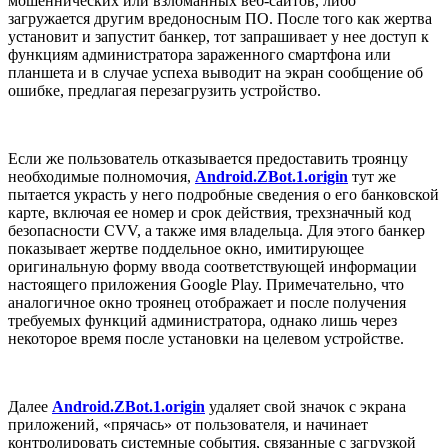
мошеннических или взломанных веб-сайтов, либо
загружается другим вредоносным ПО. После того как жертва
установит и запустит банкер, тот запрашивает у нее доступ к
функциям администратора зараженного смартфона или
планшета и в случае успеха выводит на экран сообщение об
ошибке, предлагая перезагрузить устройство.
Если же пользователь отказывается предоставить троянцу
необходимые полномочия,
Android.ZBot.1.origin
тут же
пытается украсть у него подробные сведения о его банковской
карте, включая ее номер и срок действия, трехзначный код
безопасности CVV, а также имя владельца. Для этого банкер
показывает жертве поддельное окно, имитирующее
оригинальную форму ввода соответствующей информации
настоящего приложения Google Play. Примечательно, что
аналогичное окно троянец отображает и после получения
требуемых функций администратора, однако лишь через
некоторое время после установки на целевом устройстве.
Далее
Android.ZBot.1.origin
удаляет свой значок с экрана
приложений, «прячась» от пользователя, и начинает
контролировать системные события, связанные с загрузкой