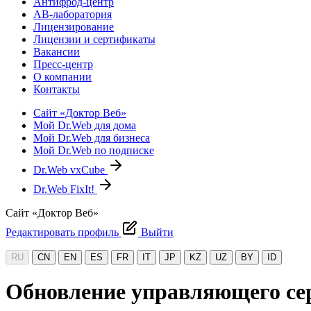
Антифрод-центр
АВ-лаборатория
Лицензирование
Лицензии и сертификаты
Вакансии
Пресс-центр
О компании
Контакты
Сайт «Доктор Веб»
Мой Dr.Web для дома
Мой Dr.Web для бизнеса
Мой Dr.Web по подписке
Dr.Web vxCube
Dr.Web FixIt!
Сайт «Доктор Веб»
Редактировать профиль
Выйти
RU
CN
EN
ES
FR
IT
JP
KZ
UZ
BY
ID
Обновление управляющего сер