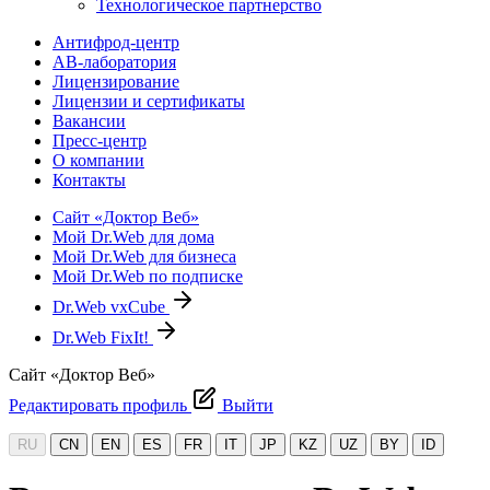
Технологическое партнерство
Антифрод-центр
АВ-лаборатория
Лицензирование
Лицензии и сертификаты
Вакансии
Пресс-центр
О компании
Контакты
Сайт «Доктор Веб»
Мой Dr.Web для дома
Мой Dr.Web для бизнеса
Мой Dr.Web по подписке
Dr.Web vxCube
Dr.Web FixIt!
Сайт «Доктор Веб»
Редактировать профиль
Выйти
RU
CN
EN
ES
FR
IT
JP
KZ
UZ
BY
ID