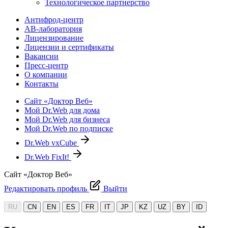
Технологическое партнерство
Антифрод-центр
АВ-лаборатория
Лицензирование
Лицензии и сертификаты
Вакансии
Пресс-центр
О компании
Контакты
Сайт «Доктор Веб»
Мой Dr.Web для дома
Мой Dr.Web для бизнеса
Мой Dr.Web по подписке
Dr.Web vxCube
Dr.Web FixIt!
Сайт «Доктор Веб»
Редактировать профиль
Выйти
RU
CN
EN
ES
FR
IT
JP
KZ
UZ
BY
ID