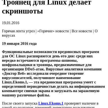
Троянец для Linux делает
скриншоты
19.01.2016
Горячая лента угроз | «Горячие» новости | Все новости | О
вирусах
19 января 2016 года
Функциональные возможности вредоносных программ
для ОС Linux расширяются день ото дня: среди них
нередко встречаются программы-шпионы,
шифровальщики и троянцы, предназначенные для
организации DDoS-атак. Вирусные аналитики компании
«Доктор Веб» исследовали очередное творение
вирусописателей, получившее наименование
Linux.Ekoms.1, — эта вредоносная программа умеет с
определенной периодичностью делать на инфицированном
компьютере снимки экрана и загружать на зараженную
машину различные файлы.
После своего запуска
Linux.Ekoms.1
проверяет наличие в
одной из подпапок домашней директории пользователя