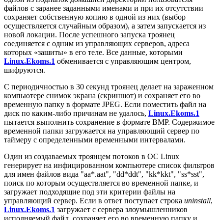
файлов с заранее заданными именами и при их отсутствии
сохраняет собственную копию в одной из них (выбор
осуществляется случайным образом), а затем запускается из
новой локации. После успешного запуска троянец
соединяется с одним из управляющих серверов, адреса
которых «зашиты» в его теле. Все данные, которыми
Linux.Ekoms.1
обменивается с управляющим центром,
шифруются.
С периодичностью в 30 секунд троянец делает на зараженном
компьютере снимок экрана (скриншот) и сохраняет его во
временную папку в формате JPEG. Если поместить файл на
диск по каким-либо причинам не удалось,
Linux.Ekoms.1
пытается выполнить сохранение в формате BMP. Содержимое
временной папки загружается на управляющий сервер по
таймеру с определенными временными интервалами.
Один из создаваемых троянцем потоков в ОС Linux
генерирует на инфицированном компьютере список фильтров
для имен файлов вида "aa*.aat", "dd*ddt", "kk*kkt", "ss*sst",
поиск по которым осуществляется во временной папке, и
загружает подходящие под эти критерии файлы на
управляющий сервер. Если в ответ поступает строка
uninstall
,
Linux.Ekoms.1
загружает с сервера злоумышленников
исполняемый файл, сохраняет его во временную папку и