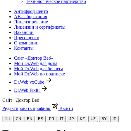
Технологическое партнерство
Антифрод-центр
АВ-лаборатория
Лицензирование
Лицензии и сертификаты
Вакансии
Пресс-центр
О компании
Контакты
Сайт «Доктор Веб»
Мой Dr.Web для дома
Мой Dr.Web для бизнеса
Мой Dr.Web по подписке
Dr.Web vxCube
Dr.Web FixIt!
Сайт «Доктор Веб»
Редактировать профиль
Выйти
RU
CN
EN
ES
FR
IT
JP
KZ
UZ
BY
ID