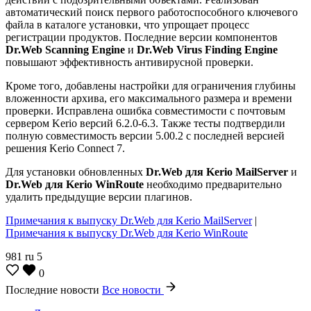
автоматический поиск первого работоспособного ключевого
файла в каталоге установки, что упрощает процесс
регистрации продуктов. Последние версии компонентов
Dr.Web Scanning Engine
и
Dr.Web Virus Finding Engine
повышают эффективность антивирусной проверки.
Кроме того, добавлены настройки для ограничения глубины
вложенности архива, его максимального размера и времени
проверки. Исправлена ошибка совместимости с почтовым
сервером Kerio версий 6.2.0-6.3. Также тесты подтвердили
полную совместимость версии 5.00.2 с последней версией
решения Kerio Connect 7.
Для установки обновленных
Dr.Web для Kerio MailServer
и
Dr.Web для Kerio WinRoute
необходимо предварительно
удалить предыдущие версии плагинов.
Примечания к выпуску Dr.Web для Kerio MailServer
|
Примечания к выпуску Dr.Web для Kerio WinRoute
981
ru
5
0
Последние новости
Все новости