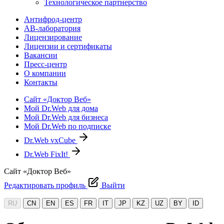
Технологическое партнерство
Антифрод-центр
АВ-лаборатория
Лицензирование
Лицензии и сертификаты
Вакансии
Пресс-центр
О компании
Контакты
Сайт «Доктор Веб»
Мой Dr.Web для дома
Мой Dr.Web для бизнеса
Мой Dr.Web по подписке
Dr.Web vxCube
Dr.Web FixIt!
Сайт «Доктор Веб»
Редактировать профиль
Выйти
RU
CN
EN
ES
FR
IT
JP
KZ
UZ
BY
ID