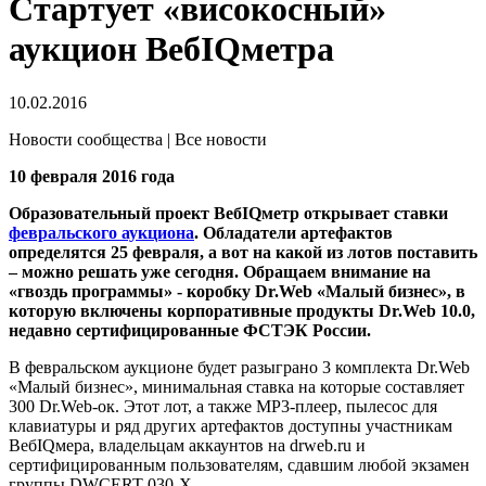
Стартует «високосный»
аукцион ВебIQметра
10.02.2016
Новости сообщества | Все новости
10 февраля 2016 года
Образовательный проект ВебIQметр открывает ставки
февральского аукциона
. Обладатели артефактов
определятся 25 февраля, а вот на какой из лотов поставить
– можно решать уже сегодня. Обращаем внимание на
«гвоздь программы» - коробку Dr.Web «Малый бизнес», в
которую включены корпоративные продукты Dr.Web 10.0,
недавно сертифицированные ФСТЭК России.
В февральском аукционе будет разыграно 3 комплекта Dr.Web
«Малый бизнес», минимальная ставка на которые составляет
300 Dr.Web-ок. Этот лот, а также MP3-плеер, пылесос для
клавиатуры и ряд других артефактов доступны участникам
ВебIQмера, владельцам аккаунтов на drweb.ru и
сертифицированным пользователям, сдавшим любой экзамен
группы DWCERT-030-X.