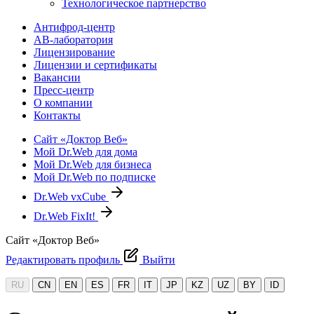
Технологическое партнерство
Антифрод-центр
АВ-лаборатория
Лицензирование
Лицензии и сертификаты
Вакансии
Пресс-центр
О компании
Контакты
Сайт «Доктор Веб»
Мой Dr.Web для дома
Мой Dr.Web для бизнеса
Мой Dr.Web по подписке
Dr.Web vxCube
Dr.Web FixIt!
Сайт «Доктор Веб»
Редактировать профиль
Выйти
RU
CN
EN
ES
FR
IT
JP
KZ
UZ
BY
ID