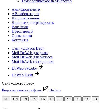
Технологическое партнерство
Антифрод-центр
АВ-лаборатория
Лицензирование
Лицензии и сертификаты
Вакансии
Пресс-центр
О компании
Контакты
Сайт «Доктор Веб»
Мой Dr.Web для дома
Мой Dr.Web для бизнеса
Мой Dr.Web по подписке
Dr.Web vxCube
Dr.Web FixIt!
Сайт «Доктор Веб»
Редактировать профиль
Выйти
RU
CN
EN
ES
FR
IT
JP
KZ
UZ
BY
ID