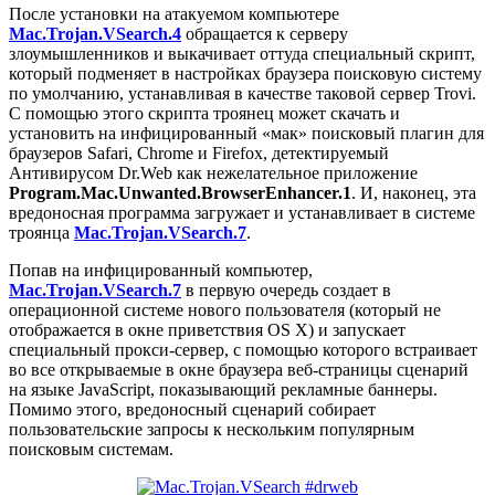
После установки на атакуемом компьютере
Mac.Trojan.VSearch.4
обращается к серверу
злоумышленников и выкачивает оттуда специальный скрипт,
который подменяет в настройках браузера поисковую систему
по умолчанию, устанавливая в качестве таковой сервер Trovi.
С помощью этого скрипта троянец может скачать и
установить на инфицированный «мак» поисковый плагин для
браузеров Safari, Chrome и Firefox, детектируемый
Антивирусом Dr.Web как нежелательное приложение
Program.Mac.Unwanted.BrowserEnhancer.1
. И, наконец, эта
вредоносная программа загружает и устанавливает в системе
троянца
Mac.Trojan.VSearch.7
.
Попав на инфицированный компьютер,
Mac.Trojan.VSearch.7
в первую очередь создает в
операционной системе нового пользователя (который не
отображается в окне приветствия OS X) и запускает
специальный прокси-сервер, с помощью которого встраивает
во все открываемые в окне браузера веб-страницы сценарий
на языке JavaScript, показывающий рекламные баннеры.
Помимо этого, вредоносный сценарий собирает
пользовательские запросы к нескольким популярным
поисковым системам.