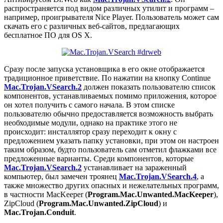
распространяется под видом различных утилит и программ –
например, проигрывателя Nice Player. Пользователь может сам
скачать его с различных веб-сайтов, предлагающих
бесплатное ПО для OS X.
Сразу после запуска установщика в его окне отображается
традиционное приветствие. По нажатии на кнопку Continue
Mac.Trojan.VSearch.2
должен показать пользователю список
компонентов, устанавливаемых помимо приложения, которое
он хотел получить с самого начала. В этом списке
пользователю обычно предоставляется возможность выбрать
необходимые модули, однако на практике этого не
происходит: инсталлятор сразу переходит к окну с
предложением указать папку установки, при этом он настроен
таким образом, будто пользователь сам отметил флажками все
предложенные варианты. Среди компонентов, которые
Mac.Trojan.VSearch.2
устанавливает на зараженный
компьютер, был замечен троянец
Mac.Trojan.VSearch.4
, а
также множество других опасных и нежелательных программ,
в частности MacKeeper (
Program.Mac.Unwanted.MacKeeper
),
ZipCloud (
Program.Mac.Unwanted.ZipCloud
) и
Mac.Trojan.Conduit
.