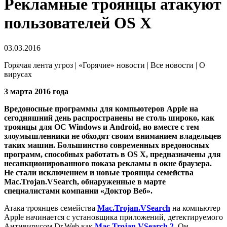
Рекламные троянцы атакуют
пользователей OS X
03.03.2016
Горячая лента угроз | «Горячие» новости | Все новости | О
вирусах
3 марта 2016 года
Вредоносные программы для компьютеров Apple на
сегодняшний день распространены не столь широко, как
троянцы для ОС Windows и Android, но вместе с тем
злоумышленники не обходят своим вниманием владельцев
таких машин. Большинство современных вредоносных
программ, способных работать в OS X, предназначены для
несанкционированного показа рекламы в окне браузера.
Не стали исключением и новые троянцы семейства
Mac.Trojan.VSearch, обнаруженные в марте
специалистами компании «Доктор Веб».
Атака троянцев семейства
Mac.Trojan.VSearch
на компьютер
Apple начинается с установщика приложений, детектируемого
Антивирусом Dr.Web как
Mac.Trojan.VSearch.2
. Он