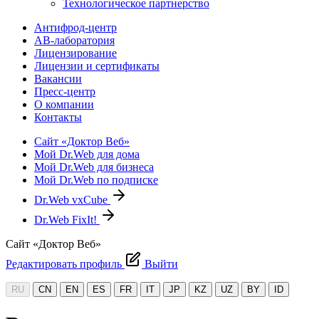
Технологическое партнерство
Антифрод-центр
АВ-лаборатория
Лицензирование
Лицензии и сертификаты
Вакансии
Пресс-центр
О компании
Контакты
Сайт «Доктор Веб»
Мой Dr.Web для дома
Мой Dr.Web для бизнеса
Мой Dr.Web по подписке
Dr.Web vxCube
Dr.Web FixIt!
Сайт «Доктор Веб»
Редактировать профиль
Выйти
RU
CN
EN
ES
FR
IT
JP
KZ
UZ
BY
ID