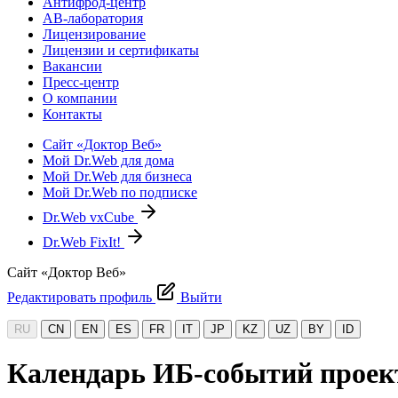
Антифрод-центр
АВ-лаборатория
Лицензирование
Лицензии и сертификаты
Вакансии
Пресс-центр
О компании
Контакты
Сайт «Доктор Веб»
Мой Dr.Web для дома
Мой Dr.Web для бизнеса
Мой Dr.Web по подписке
Dr.Web vxCube
Dr.Web FixIt!
Сайт «Доктор Веб»
Редактировать профиль
Выйти
RU
CN
EN
ES
FR
IT
JP
KZ
UZ
BY
ID
Календарь ИБ-событий проект