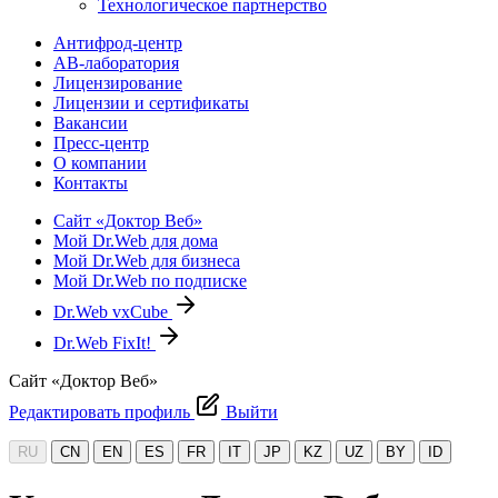
Технологическое партнерство
Антифрод-центр
АВ-лаборатория
Лицензирование
Лицензии и сертификаты
Вакансии
Пресс-центр
О компании
Контакты
Сайт «Доктор Веб»
Мой Dr.Web для дома
Мой Dr.Web для бизнеса
Мой Dr.Web по подписке
Dr.Web vxCube
Dr.Web FixIt!
Сайт «Доктор Веб»
Редактировать профиль
Выйти
RU
CN
EN
ES
FR
IT
JP
KZ
UZ
BY
ID