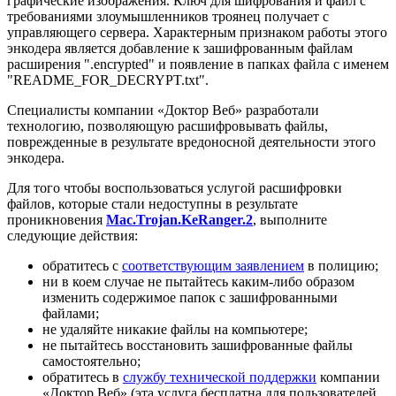
графические изображения. Ключ для шифрования и файл с
требованиями злоумышленников троянец получает с
управляющего сервера. Характерным признаком работы этого
энкодера является добавление к зашифрованным файлам
расширения ".encrypted" и появление в папках файла с именем
"README_FOR_DECRYPT.txt".
Специалисты компании «Доктор Веб» разработали
технологию, позволяющую расшифровывать файлы,
поврежденные в результате вредоносной деятельности этого
энкодера.
Для того чтобы воспользоваться услугой расшифровки
файлов, которые стали недоступны в результате
проникновения
Mac.Trojan.KeRanger.2
, выполните
следующие действия:
обратитесь с
соответствующим заявлением
в полицию;
ни в коем случае не пытайтесь каким-либо образом
изменить содержимое папок с зашифрованными
файлами;
не удаляйте никакие файлы на компьютере;
не пытайтесь восстановить зашифрованные файлы
самостоятельно;
обратитесь в
службу технической поддержки
компании
«Доктор Веб» (эта услуга бесплатна для пользователей