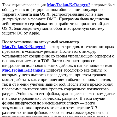
Троянец-шифровальщик
Mac.Trojan.KeRanger.2
впервые был
обнаружен в инфицированном обновлении популярного
торрент-клиента для OS X, распространявшегося в виде
дистрибутива в формате DMG. Программа была подписана
действующим сертификатом разработчика приложений для
OS X, благодаря чему могла обойти встроенную систему
защиты ОС от Apple.
После установки на атакуемый компьютер
Mac.Trojan.KeRanger.2
выжидает три дня, в течение которых
пребывает в «спящем» режиме. После этого энкодер
устанавливает соединение со своим управляющим сервером с
использованием сети TOR. Затем начинает процесс
шифрования пользовательских файлов: в папке пользователя
Mac.Trojan.KeRanger.2
шифрует абсолютно все файлы, к
которым у него имеются права доступа, при этом троянец
может работать как с привилегиями обычного пользователя,
так и от имени учетной записи root. После этого вредоносная
программа пытается зашифровать содержимое логического
раздела /Volumes, то есть файлы, хранящиеся на жестком диске
и в смонтированных логических разделах. В этом случае
файлы шифруются по имеющемуся списку — всего
злоумышленники предусмотрели в этом перечне 313
различных типов файлов, включая текстовые документы и