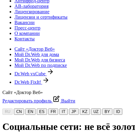
Антифрод-центр
АВ-лаборатория
Лицензирование
Лицензии и сертификаты
Вакансии
Пресс-центр
О компании
Контакты
Сайт «Доктор Веб»
Мой Dr.Web для дома
Мой Dr.Web для бизнеса
Мой Dr.Web по подписке
Dr.Web vxCube
Dr.Web FixIt!
Сайт «Доктор Веб»
Редактировать профиль
Выйти
RU
CN
EN
ES
FR
IT
JP
KZ
UZ
BY
ID
Социальные сети: не всё золот