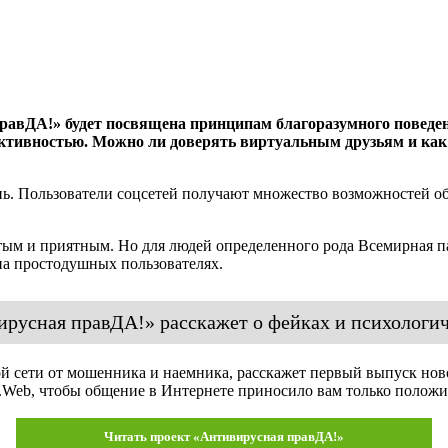
авДА!» будет посвящена принципам благоразумного поведени
т-активностью. Можно ли доверять виртуальным друзьям и ка
нь. Пользователи соцсетей получают множество возможностей о
ым и приятным. Но для людей определенного рода Всемирная па
на простодушных пользователях.
русная правДА!» расскажет о фейках и психологич
ной сети от мошенника и наемника, расскажет первый выпуск н
.Web, чтобы общение в Интернете приносило вам только полож
Читать проект «Антивирусная правДА!»