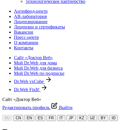
Технологическое партнерство
Антифрод-центр
АВ-лаборатория
Лицензирование
Лицензии и сертификаты
Вакансии
Пресс-центр
О компании
Контакты
Сайт «Доктор Веб»
Мой Dr.Web для дома
Мой Dr.Web для бизнеса
Мой Dr.Web по подписке
Dr.Web vxCube
Dr.Web FixIt!
Сайт «Доктор Веб»
Редактировать профиль
Выйти
RU
CN
EN
ES
FR
IT
JP
KZ
UZ
BY
ID