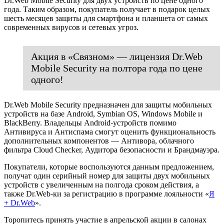
Dr.Web Mobile Security для двух устройств по цене одного
года. Таким образом, покупатель получает в подарок целых
шесть месяцев защиты для смартфона и планшета от самых
современных вирусов и сетевых угроз.
Акция в «Связном» — лицензия Dr.Web
Mobile Security на полтора года по цене
одного!
Dr.Web Mobile Security предназначен для защиты мобильных
устройств на базе Android, Symbian OS, Windows Mobile и
BlackBerry. Владельцы Android-устройств помимо
Антивируса и Антиспама смогут оценить функциональность
дополнительных компонентов — Антивора, облачного
фильтра Cloud Checker, Аудитора безопасности и Брандмауэра.
Покупатели, которые воспользуются данным предложением,
получат один серийный номер для защиты двух мобильных
устройств с увеличенным на полгода сроком действия, а
также Dr.Web-ки за регистрацию в программе лояльности «
Я
+ Dr.Web
».
Торопитесь принять участие в апрельской акции в салонах