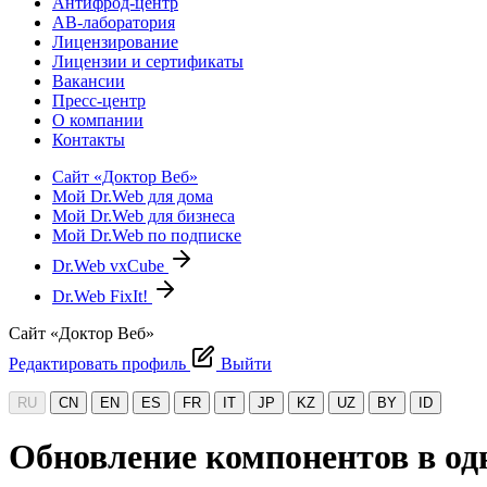
Антифрод-центр
АВ-лаборатория
Лицензирование
Лицензии и сертификаты
Вакансии
Пресс-центр
О компании
Контакты
Сайт «Доктор Веб»
Мой Dr.Web для дома
Мой Dr.Web для бизнеса
Мой Dr.Web по подписке
Dr.Web vxCube
Dr.Web FixIt!
Сайт «Доктор Веб»
Редактировать профиль
Выйти
RU
CN
EN
ES
FR
IT
JP
KZ
UZ
BY
ID
Обновление компонентов в од