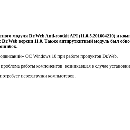
о модуля Dr.Web Anti-rootkit API (11.0.5.201604210) и компон
ирус Dr.Web версии 11.0. Также антируткитный модуль был об
 ошибок.
одвисаний» ОС Windows 10 при работе продуктов Dr.Web.
ена проблема работы компонентов, возникавшая в случае установк
потребует перезагрузки компьютеров.