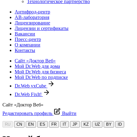
Технологическое партнерство
Антифрод-центр
АВ-лаборатория
Лицензирование
Лицензии и сертификаты
Вакансии
Пресс-центр
О компании
Контакты
Сайт «Доктор Веб»
Мой Dr.Web для дома
Мой Dr.Web для бизнеса
Мой Dr.Web по подписке
Dr.Web vxCube
Dr.Web FixIt!
Сайт «Доктор Веб»
Редактировать профиль
Выйти
RU
CN
EN
ES
FR
IT
JP
KZ
UZ
BY
ID