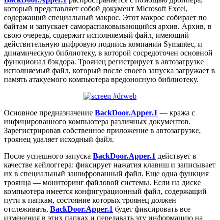
который представляет собой документ Microsoft Excel,
содержащий специальный макрос. Этот макрос собирает по
байтам и запускает самораспаковывающийся архив. Архив, в
свою очередь, содержит исполняемый файл, имеющий
действительную цифровую подпись компании Symantec, и
динамическую библиотеку, в которой сосредоточен основной
функционал бэкдора. Троянец регистрирует в автозагрузке
исполняемый файл, который после своего запуска загружает в
память атакуемого компьютера вредоносную библиотеку.
Основное предназначение
BackDoor.Apper.1
— кража с
инфицированного компьютера различных документов.
Зарегистрировав собственное приложение в автозагрузке,
троянец удаляет исходный файл.
После успешного запуска
BackDoor.Apper.1
действует в
качестве кейлоггера: фиксирует нажатия клавиш и записывает
их в специальный зашифрованный файл. Еще одна функция
троянца — мониторинг файловой системы. Если на диске
компьютера имеется конфигурационный файл, содержащий
пути к папкам, состояние которых троянец должен
отслеживать,
BackDoor.Apper.1
будет фиксировать все
изменения в этих папках и передавать эту информацию на