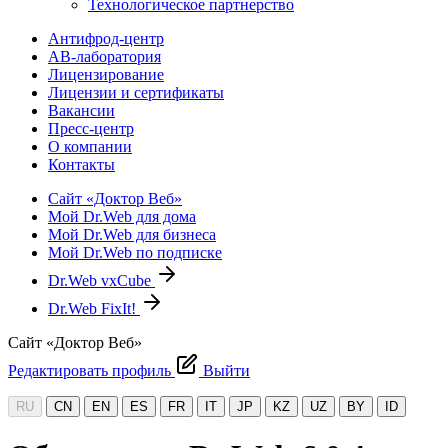
Технологическое партнерство
Антифрод-центр
АВ-лаборатория
Лицензирование
Лицензии и сертификаты
Вакансии
Пресс-центр
О компании
Контакты
Сайт «Доктор Веб»
Мой Dr.Web для дома
Мой Dr.Web для бизнеса
Мой Dr.Web по подписке
Dr.Web vxCube
Dr.Web FixIt!
Сайт «Доктор Веб»
Редактировать профиль
Выйти
RU
CN
EN
ES
FR
IT
JP
KZ
UZ
BY
ID