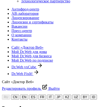
Технологическое партнерство
Антифрод-центр
АВ-лаборатория
Лицензирование
Лицензии и сертификаты
Вакансии
Пресс-центр
О компании
Контакты
Сайт «Доктор Веб»
Мой Dr.Web для дома
Мой Dr.Web для бизнеса
Мой Dr.Web по подписке
Dr.Web vxCube
Dr.Web FixIt!
Сайт «Доктор Веб»
Редактировать профиль
Выйти
RU
CN
EN
ES
FR
IT
JP
KZ
UZ
BY
ID