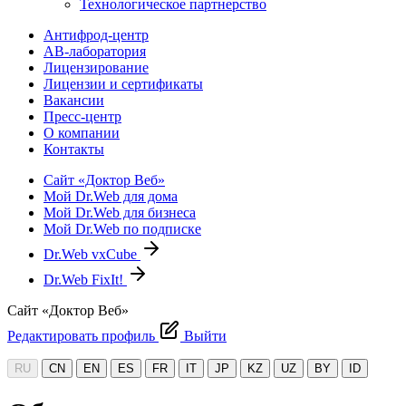
Технологическое партнерство
Антифрод-центр
АВ-лаборатория
Лицензирование
Лицензии и сертификаты
Вакансии
Пресс-центр
О компании
Контакты
Сайт «Доктор Веб»
Мой Dr.Web для дома
Мой Dr.Web для бизнеса
Мой Dr.Web по подписке
Dr.Web vxCube
Dr.Web FixIt!
Сайт «Доктор Веб»
Редактировать профиль
Выйти
RU
CN
EN
ES
FR
IT
JP
KZ
UZ
BY
ID