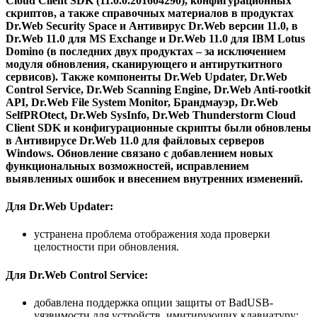
Cloud Client SDK (11.0.0.201604290), конфигурационных
скриптов, а также справочных материалов в продуктах
Dr.Web Security Space и Антивирус Dr.Web версии 11.0, в
Dr.Web 11.0 для MS Exchange и Dr.Web 11.0 для IBM Lotus
Domino (в последних двух продуктах – за исключением
модуля обновления, сканирующего и антируткитного
сервисов).
Также компоненты Dr.Web Updater, Dr.Web
Control Service, Dr.Web Scanning Engine, Dr.Web Anti-rootkit
API, Dr.Web File System Monitor, Брандмауэр, Dr.Web
SelfPROtect, Dr.Web SysInfo, Dr.Web Thunderstorm Cloud
Client SDK и конфигурационные скрипты были обновлены
в Антивирусе Dr.Web 11.0 для файловых серверов
Windows. Обновление связано с добавлением новых
функциональных возможностей, исправлением
выявленных ошибок и внесением внутренних изменений.
Для Dr.Web Updater:
устранена проблема отображения хода проверки
целостности при обновления.
Для Dr.Web Control Service:
добавлена поддержка опции защиты от BadUSB-
уязвимости для устройств, имитирующих клавиатуру;