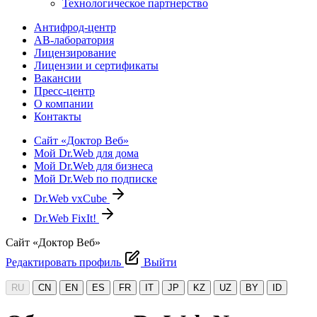
Технологическое партнерство
Антифрод-центр
АВ-лаборатория
Лицензирование
Лицензии и сертификаты
Вакансии
Пресс-центр
О компании
Контакты
Сайт «Доктор Веб»
Мой Dr.Web для дома
Мой Dr.Web для бизнеса
Мой Dr.Web по подписке
Dr.Web vxCube
Dr.Web FixIt!
Сайт «Доктор Веб»
Редактировать профиль
Выйти
RU
CN
EN
ES
FR
IT
JP
KZ
UZ
BY
ID